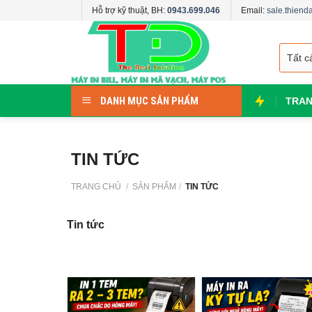
Skip
Hỗ trợ kỹ thuật, BH:
0943.699.046
Email:
sale.thien
to
content
DANH MỤC SẢN PHẨM
TRAN
TIN TỨC
TRANG CHỦ
/
SẢN PHẨM
/
TIN TỨC
Tin tức