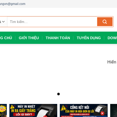
dangvn@gmail.com
Tìm
kiếm:
G CHỦ
GIỚI THIỆU
THANH TOÁN
TUYỂN DỤNG
DOW
Hiển 