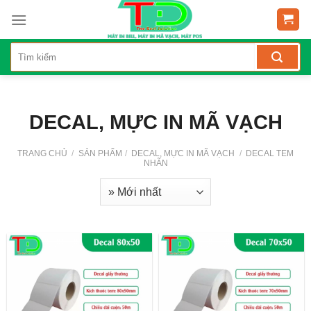
Skip
to
content
DECAL, MỰC IN MÃ VẠCH
TRANG CHỦ
/
SẢN PHẨM
/
DECAL, MỰC IN MÃ VẠCH
/
DECAL TEM
NHÃN