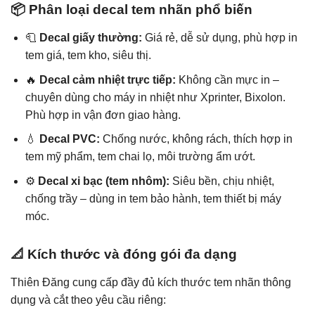
📦 Phân loại decal tem nhãn phổ biến
🧻
Decal giấy thường:
Giá rẻ, dễ sử dụng, phù hợp in
tem giá, tem kho, siêu thị.
🔥
Decal cảm nhiệt trực tiếp:
Không cần mực in –
chuyên dùng cho máy in nhiệt như Xprinter, Bixolon.
Phù hợp in vận đơn giao hàng.
💧
Decal PVC:
Chống nước, không rách, thích hợp in
tem mỹ phẩm, tem chai lọ, môi trường ẩm ướt.
⚙️
Decal xi bạc (tem nhôm):
Siêu bền, chịu nhiệt,
chống trầy – dùng in tem bảo hành, tem thiết bị máy
móc.
📐 Kích thước và đóng gói đa dạng
Thiên Đăng cung cấp đầy đủ kích thước tem nhãn thông
dụng và cắt theo yêu cầu riêng: