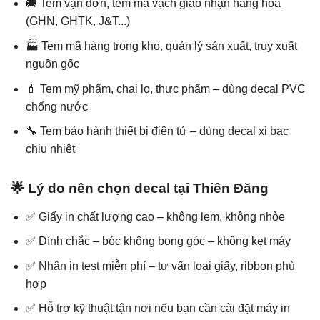
🚚 Tem vận đơn, tem mã vạch giao nhận hàng hóa
(GHN, GHTK, J&T...)
🏭 Tem mã hàng trong kho, quản lý sản xuất, truy xuất
nguồn gốc
💄 Tem mỹ phẩm, chai lọ, thực phẩm – dùng decal PVC
chống nước
🔧 Tem bảo hành thiết bị điện tử – dùng decal xi bạc
chịu nhiệt
🌟 Lý do nên chọn decal tại Thiên Đăng
✅ Giấy in chất lượng cao – không lem, không nhòe
✅ Dính chắc – bóc không bong góc – không kẹt máy
✅ Nhận in test miễn phí – tư vấn loại giấy, ribbon phù
hợp
✅ Hỗ trợ kỹ thuật tận nơi nếu bạn cần cài đặt máy in