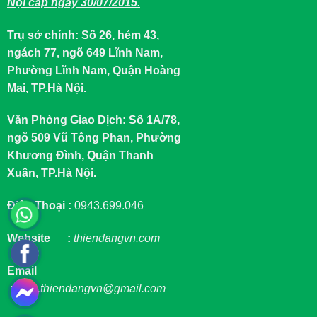
Nội cấp ngày 30/07/2015.
Trụ sở chính: Số 26, hẻm 43,
ngách 77, ngõ 649 Lĩnh Nam,
Phường Lĩnh Nam, Quận Hoàng
Mai, TP.Hà Nội.
Văn Phòng Giao Dịch: Số 1A/78,
ngõ 509 Vũ Tông Phan, Phường
Khương Đình, Quận Thanh
Xuân, TP.Hà Nội.
Điện Thoại :
0943.699.046
Website :
thiendangvn.com
Email
:
sale.thiendangvn@gmail.com