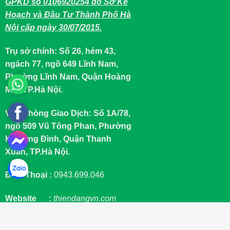
GPKD số 0106920254 do Sở Kế
Hoạch và Đầu Tư Thành Phố Hà
Nội cấp ngày 30/07/2015.
Trụ sở chính: Số 26, hẻm 43,
ngách 77, ngõ 649 Lĩnh Nam,
Phường Lĩnh Nam, Quận Hoàng
Mai, TP.Hà Nội.
Văn Phòng Giao Dịch: Số 1A/78,
ngõ 509 Vũ Tông Phan, Phường
Khương Đình, Quận Thanh
Xuân, TP.Hà Nội.
Điện Thoại :
0943.699.046
Website :
thiendangvn.com
Email