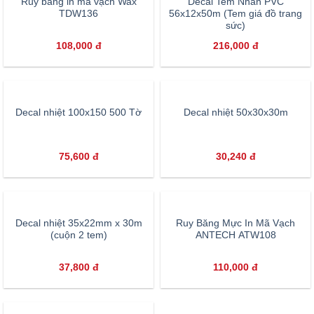
Ruy băng in mã vạch Wax
Decal Tem Nhãn PVC
TDW136
56x12x50m (Tem giá đồ trang
sức)
108,000
đ
216,000
đ
Decal nhiệt 100x150 500 Tờ
Decal nhiệt 50x30x30m
75,600
đ
30,240
đ
Decal nhiệt 35x22mm x 30m
Ruy Băng Mực In Mã Vạch
(cuộn 2 tem)
ANTECH ATW108
37,800
đ
110,000
đ