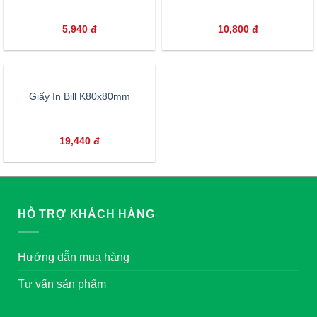
5,940
đ
10,800
đ
Giấy In Bill K80x80mm
19,440
đ
HỖ TRỢ KHÁCH HÀNG
Hướng dẫn mua hàng
Tư vấn sản phẩm