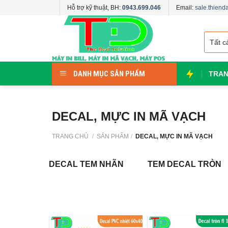
Skip
Hỗ trợ kỹ thuật, BH:
0943.699.046
Email:
sale.thien
to
content
DANH MỤC SẢN PHẨM
TRAN
DECAL, MỰC IN MÃ VẠCH
TRANG CHỦ
/
SẢN PHẨM
/
DECAL, MỰC IN MÃ VẠCH
DECAL TEM NHÃN
TEM DECAL TRÒN