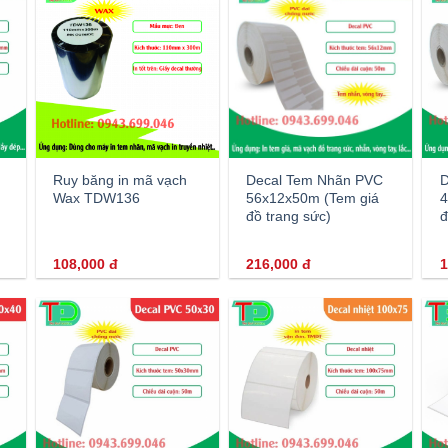
Ruy băng in mã vạch
Decal Tem Nhãn PVC
D
Wax TDW136
56x12x50m (Tem giá
4
đồ trang sức)
đ
108,000
đ
216,000
đ
1