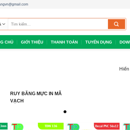
dangvn@gmail.com
Tìm
kiếm:
G CHỦ
GIỚI THIỆU
THANH TOÁN
TUYỂN DỤNG
DOW
Hiển 
RUY BĂNG MỰC IN MÃ
VẠCH