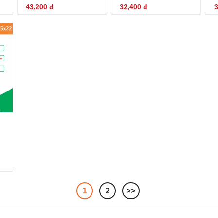
43,200
đ
32,400
đ
3
1
2
>>