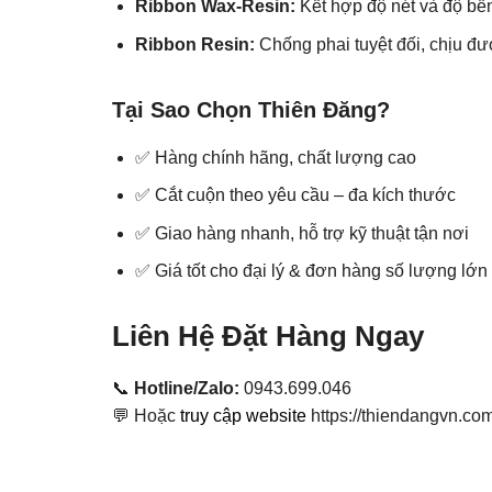
Ribbon Wax-Resin:
Kết hợp độ nét và độ bền
Ribbon Resin:
Chống phai tuyệt đối, chịu đư
Tại Sao Chọn Thiên Đăng?
✅ Hàng chính hãng, chất lượng cao
✅ Cắt cuộn theo yêu cầu – đa kích thước
✅ Giao hàng nhanh, hỗ trợ kỹ thuật tận nơi
✅ Giá tốt cho đại lý & đơn hàng số lượng lớn
Liên Hệ Đặt Hàng Ngay
📞
Hotline/Zalo:
0943.699.046
💬 Hoặc
truy cập website
https://thiendangvn.co