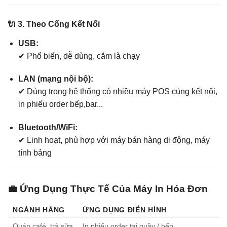
🔌 3. Theo Cổng Kết Nối
USB:
✔ Phổ biến, dễ dùng, cắm là chạy
LAN (mạng nội bộ):
✔ Dùng trong hệ thống có nhiều máy POS cùng kết nối,
in phiếu order bếp,bar...
Bluetooth/WiFi:
✔ Linh hoạt, phù hợp với máy bán hàng di động, máy
tính bảng
💼 Ứng Dụng Thực Tế Của Máy In Hóa Đơn
NGÀNH HÀNG
ỨNG DỤNG ĐIỂN HÌNH
Quán café, trà sữa
In phiếu order tại quầy / bếp