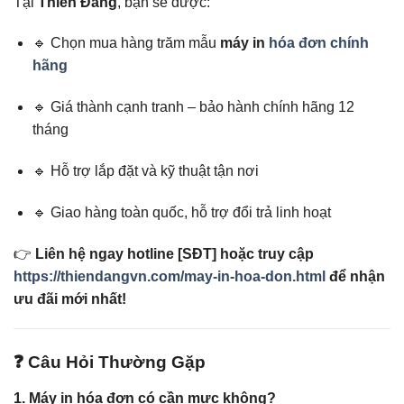
Tại
Thiên Đăng
, bạn sẽ được:
🔹 Chọn mua hàng trăm mẫu
máy in
hóa đơn chính
hãng
🔹 Giá thành cạnh tranh – bảo hành chính hãng 12
tháng
🔹 Hỗ trợ lắp đặt và kỹ thuật tận nơi
🔹 Giao hàng toàn quốc, hỗ trợ đổi trả linh hoạt
👉
Liên hệ ngay hotline [SĐT] hoặc truy cập
https://thiendangvn.com/may-in-hoa-don.html
để nhận
ưu đãi mới nhất!
❓ Câu Hỏi Thường Gặp
1. Máy in hóa đơn có cần mực không?