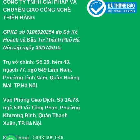
CÔNG TY TNHH GIẢI PHÁP VÀ
CHUYỂN GIAO CÔNG NGHỆ
THIÊN ĐĂNG
GPKD số 0106920254 do Sở Kế
Hoạch và Đầu Tư Thành Phố Hà
Nội cấp ngày 30/07/2015.
Trụ sở chính: Số 26, hẻm 43,
ngách 77, ngõ 649 Lĩnh Nam,
Phường Lĩnh Nam, Quận Hoàng
Mai, TP.Hà Nội.
Văn Phòng Giao Dịch: Số 1A/78,
ngõ 509 Vũ Tông Phan, Phường
Khương Đình, Quận Thanh
Xuân, TP.Hà Nội.
Điện Thoại :
0943.699.046