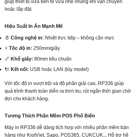
giúp thiết bị vừa bền bỉ vừa nhẹ nhàng khi vận chuyển
hoặc lắp đặt.
Hiệu Suất In Ấn Mạnh Mẽ
📄
Công nghệ in:
Nhiệt trực tiếp – không cần mực
⚡
Tốc độ in:
250mm/giây
📏
Khổ giấy:
80mm tiêu chuẩn
🔌
Kết nối:
USB hoặc LAN (tùy model)
Với tốc độ in vượt trội và độ phân giải cao, RP336 giúp
quá trình thanh toán diễn ra trơn tru, rút ngắn thời gian chờ
đợi cho khách hàng.
Tương Thích Phần Mềm POS Phổ Biến
Máy in RP336 dễ dàng tích hợp với nhiều phần mềm bán
hàng như KiotViet, Sapo, POS365, CUKCUK... Hỗ trợ hệ