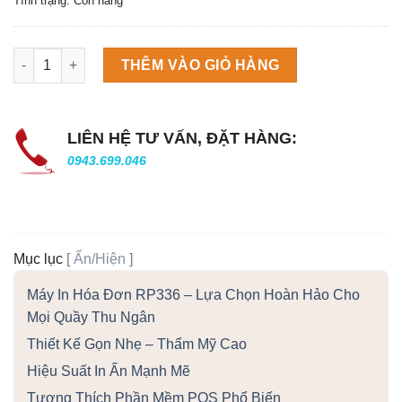
Tình trạng: Còn hàng
Máy làm đá viên Scotsman NW458AS số lượng
THÊM VÀO GIỎ HÀNG
LIÊN HỆ TƯ VẤN, ĐẶT HÀNG:
0943.699.046
Mục lục
[
Ẩn/Hiện
]
Máy In Hóa Đơn RP336 – Lựa Chọn Hoàn Hảo Cho
Mọi Quầy Thu Ngân
Thiết Kế Gọn Nhẹ – Thẩm Mỹ Cao
Hiệu Suất In Ấn Mạnh Mẽ
Tương Thích Phần Mềm POS Phổ Biến