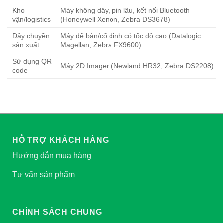
Kho
Máy không dây, pin lâu, kết nối Bluetooth
vận/logistics
(Honeywell Xenon, Zebra DS3678)
Dây chuyền
Máy để bàn/cố định có tốc độ cao (Datalogic
sản xuất
Magellan, Zebra FX9600)
Sử dụng QR
Máy 2D Imager (Newland HR32, Zebra DS2208)
code
HỖ TRỢ KHÁCH HÀNG
Hướng dẫn mua hàng
Tư vấn sản phẩm
CHÍNH SÁCH CHUNG