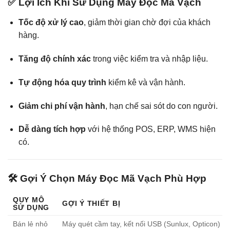
✅ Lợi Ích Khi Sử Dụng Máy Đọc Mã Vạch
Tốc độ xử lý cao
, giảm thời gian chờ đợi của khách
hàng.
Tăng độ chính xác
trong việc kiểm tra và nhập liệu.
Tự động hóa quy trình
kiểm kê và vận hành.
Giảm chi phí vận hành
, hạn chế sai sót do con người.
Dễ dàng tích hợp
với hệ thống POS, ERP, WMS hiện
có.
🛠️ Gợi Ý Chọn Máy Đọc Mã Vạch Phù Hợp
QUY MÔ
GỢI Ý THIẾT BỊ
SỬ DỤNG
Bán lẻ nhỏ
Máy quét cầm tay, kết nối USB (Sunlux, Opticon)