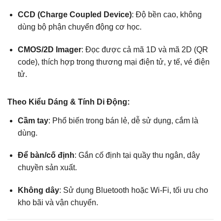
CCD (Charge Coupled Device)
: Độ bền cao, không
dùng bộ phận chuyển động cơ học.
CMOS/2D Imager
: Đọc được cả mã 1D và mã 2D (QR
code), thích hợp trong thương mại điện tử, y tế, vé điện
tử.
Theo
Kiểu Dáng & Tính Di Động
:
Cầm tay
: Phổ biến trong bán lẻ, dễ sử dụng, cắm là
dùng.
Để bàn/cố định
: Gắn cố định tại quầy thu ngân, dây
chuyền sản xuất.
Không dây
: Sử dụng Bluetooth hoặc Wi-Fi, tối ưu cho
kho bãi và vận chuyển.