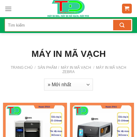
Skip
to
content
MÁY IN MÃ VẠCH
TRANG CHỦ
/
SẢN PHẨM
/
MÁY IN MÃ VẠCH
/
MÁY IN MÃ VẠCH
ZEBRA