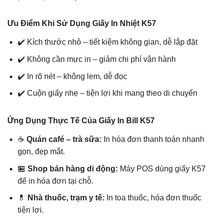
Ưu Điểm Khi Sử Dụng Giấy In Nhiệt K57
✔️ Kích thước nhỏ – tiết kiệm không gian, dễ lắp đặt
✔️ Không cần mực in – giảm chi phí vận hành
✔️ In rõ nét – không lem, dễ đọc
✔️ Cuộn giấy nhẹ – tiện lợi khi mang theo di chuyển
Ứng Dụng Thực Tế Của Giấy In Bill K57
☕
Quán café – trà sữa:
In hóa đơn thanh toán nhanh
gọn, đẹp mắt.
🏪
Shop bán hàng di động:
Máy POS dùng giấy K57
để in hóa đơn tại chỗ.
💊
Nhà thuốc, trạm y tế:
In toa thuốc, hóa đơn thuốc
tiện lợi.