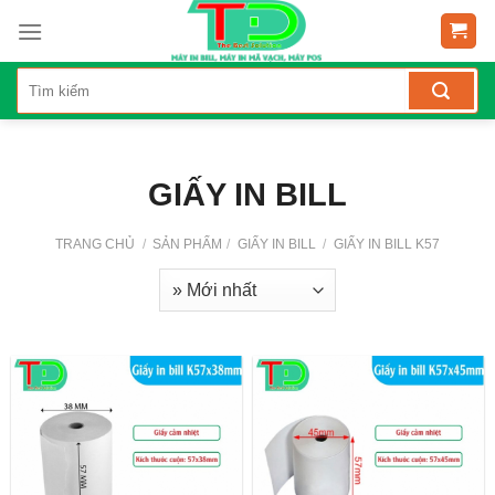
Skip
to
content
GIẤY IN BILL
TRANG CHỦ
/
SẢN PHẨM
/
GIẤY IN BILL
/
GIẤY IN BILL K57