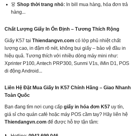
👗
Shop thời trang nhỏ:
In bill mua hàng, hóa đơn trả
hàng...
Chất Lượng Giấy In Ổn Định – Tương Thích Rộng
Giấy K57 tại
Thiendangvn.com
có lớp phủ nhiệt chất
lượng cao, in đậm rõ nét, không bụi giấy – bảo vệ đầu in
hiệu quả. Tương thích với nhiều dòng máy mini như:
Xprinter P100, Antech PRP300, Sunmi V1s, iMin D1, POS
di động Android...
Liên Hệ Đặt Mua Giấy In K57 Chính Hãng – Giao Nhanh
Toàn Quốc
Bạn đang tìm nơi cung cấp
giấy in hóa đơn K57
uy tín,
giá sỉ cho quán café hoặc máy POS cầm tay? Hãy liên hệ
Thiendangvn.com
để được hỗ trợ tận tâm:
📞 Hotline:
0943.699.046