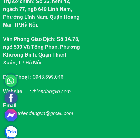
Trụ sở chính: Số 26, hẻm 43,
ngách 77, ngõ 649 Lĩnh Nam,
Phường Lĩnh Nam, Quận Hoàng
Mai, TP.Hà Nội.
Văn Phòng Giao Dịch: Số 1A/78,
ngõ 509 Vũ Tông Phan, Phường
Khương Đình, Quận Thanh
Xuân, TP.Hà Nội.
Điện Thoại :
0943.699.046
Website :
thiendangvn.com
Email
:
sale.thiendangvn@gmail.com