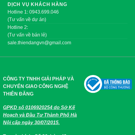
DỊCH VỤ KHÁCH HÀNG
Hotline 1: 0943.699.046
(Tư vấn về dự án)
Hotline 2:
(Tư vấn về bán lẻ)
sale.thiendangvn@gmail.com
CÔNG TY TNHH GIẢI PHÁP VÀ
CHUYỂN GIAO CÔNG NGHỆ
THIÊN ĐĂNG
GPKD số 0106920254 do Sở Kế
Hoạch và Đầu Tư Thành Phố Hà
Nội cấp ngày 30/07/2015.