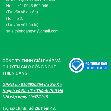
Hotline 1: 0943.699.046
(Tư vấn về dự án)
Hotline 2:
(Tư vấn về bán lẻ)
sale.thiendangvn@gmail.com
CÔNG TY TNHH GIẢI PHÁP VÀ
CHUYỂN GIAO CÔNG NGHỆ
THIÊN ĐĂNG
GPKD số 0106920254 do Sở Kế
Hoạch và Đầu Tư Thành Phố Hà
Nội cấp ngày 30/07/2015.
Trụ sở chính: Số 26, hẻm 43,