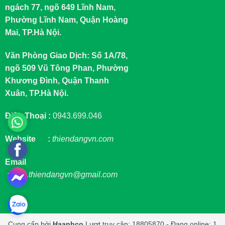
ngách 77, ngõ 649 Lĩnh Nam,
Phường Lĩnh Nam, Quận Hoàng
Mai, TP.Hà Nội.
Văn Phòng Giao Dịch: Số 1A/78,
ngõ 509 Vũ Tông Phan, Phường
Khương Đình, Quận Thanh
Xuân, TP.Hà Nội.
Điện Thoại :
0943.699.046
Website :
thiendangvn.com
Email
:
sale.thiendangvn@gmail.com
Cung cấp bởi
Haanhco
Lượt truy cập: 18805870 - Đang online: 1