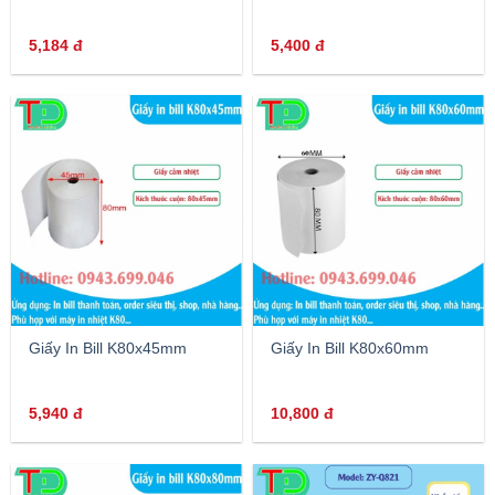
5,184
đ
5,400
đ
Giấy In Bill K80x45mm
Giấy In Bill K80x60mm
5,940
đ
10,800
đ