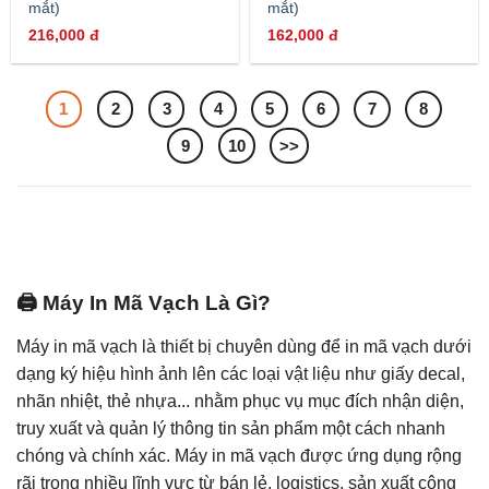
mắt)
mắt)
216,000
đ
162,000
đ
1
2
3
4
5
6
7
8
9
10
>>
🖨️ Máy In Mã Vạch Là Gì?
Máy in mã vạch là thiết bị chuyên dùng để in mã vạch dưới
dạng ký hiệu hình ảnh lên các loại vật liệu như giấy decal,
nhãn nhiệt, thẻ nhựa... nhằm phục vụ mục đích nhận diện,
truy xuất và quản lý thông tin sản phẩm một cách nhanh
chóng và chính xác. Máy in mã vạch được ứng dụng rộng
rãi trong nhiều lĩnh vực từ bán lẻ, logistics, sản xuất công