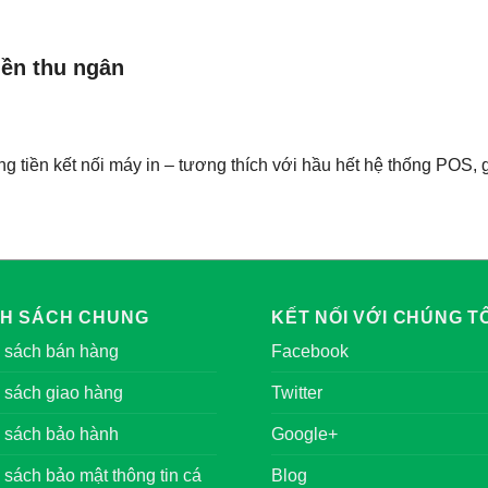
iền thu ngân
g tiền kết nối máy in – tương thích với hầu hết hệ thống POS, 
NH SÁCH CHUNG
KẾT NỐI VỚI CHÚNG TÔ
 sách bán hàng
Facebook
 sách giao hàng
Twitter
 sách bảo hành
Google+
 sách bảo mật thông tin cá
Blog