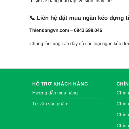
🛠️ Dễ dàng tháo lắp, vệ sinh, thay thế
📞 Liên hệ đặt mua ngăn kéo đựng t
Thiendangvn.com – 0943.699.046
Chúng tôi cung cấp đầy đủ các loại ngăn kéo đựn
HỖ TRỢ KHÁCH HÀNG
CHÍ
Hướng dẫn mua hàng
Chính
Tư vấn sản phẩm
Chính
Chính
Chính