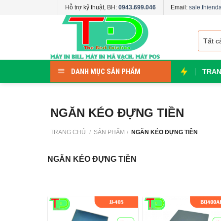
Skip
Hỗ trợ kỹ thuật, BH:
0943.699.046
Email:
sale.thien
to
content
DANH MỤC SẢN PHẨM
TRAN
NGĂN KÉO ĐỰNG TIỀN
TRANG CHỦ
/
SẢN PHẨM
/
NGĂN KÉO ĐỰNG TIỀN
NGĂN KÉO ĐỰNG TIỀN