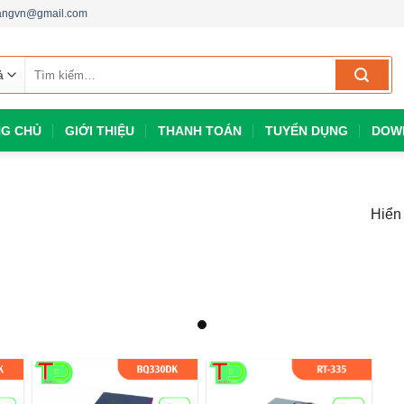
dangvn@gmail.com
Tìm
kiếm:
G CHỦ
GIỚI THIỆU
THANH TOÁN
TUYỂN DỤNG
DOW
Hiển 