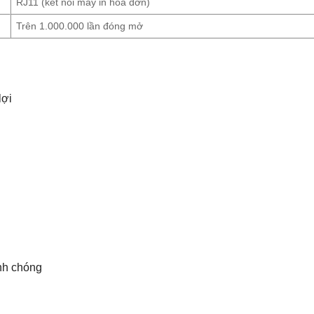
RJ11 (kết nối máy in hóa đơn)
Trên 1.000.000 lần đóng mở
lợi
nh chóng