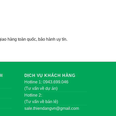
giao hàng toàn quốc, bảo hành uy tín.
I
DỊCH VỤ KHÁCH HÀNG
Hotline 1: 0943.699.046
(Tư vấn về dự án)
Hotline 2:
(Tư vấn về bán lẻ)
sale.thiendangvn@gmail.com