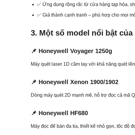
✅ Ứng dụng rộng rãi: từ cửa hàng tạp hóa, sho
✅ Giá thành cạnh tranh – phù hợp cho mọi mô
3. Một số model nổi bật của
📌 Honeywell Voyager 1250g
Máy quét laser 1D cầm tay với khả năng quét lê
📌 Honeywell Xenon 1900/1902
Dòng máy quét 2D mạnh mẽ, hỗ trợ đọc cả mã QR,
📌 Honeywell HF680
Máy đọc để bàn đa tia, thiết kế nhỏ gọn, tốc độ đ