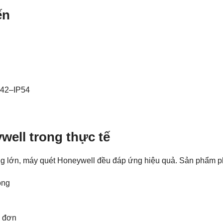
ến
IP42–IP54
…
ell trong thực tế
àng lớn, máy quét Honeywell đều đáp ứng hiệu quả. Sản phẩm p
óng
a đơn