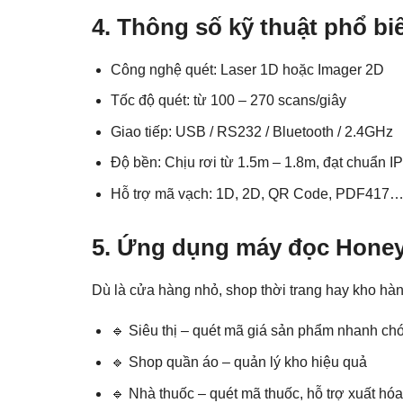
4. Thông số kỹ thuật phổ bi
Công nghệ quét: Laser 1D hoặc Imager 2D
Tốc độ quét: từ 100 – 270 scans/giây
Giao tiếp: USB / RS232 / Bluetooth / 2.4GHz
Độ bền: Chịu rơi từ 1.5m – 1.8m, đạt chuẩn 
Hỗ trợ mã vạch: 1D, 2D, QR Code, PDF417
5. Ứng dụng máy đọc Honeyw
Dù là cửa hàng nhỏ, shop thời trang hay kho h
🔹 Siêu thị – quét mã giá sản phẩm nhanh ch
🔹 Shop quần áo – quản lý kho hiệu quả
🔹 Nhà thuốc – quét mã thuốc, hỗ trợ xuất hó