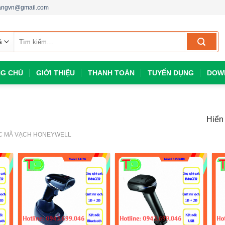
dangvn@gmail.com
Tìm
kiếm:
G CHỦ
GIỚI THIỆU
THANH TOÁN
TUYỂN DỤNG
DOW
Hiển 
C MÃ VẠCH HONEYWELL