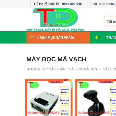
Skip
Hỗ trợ kỹ thuật, BH:
0943.699.046
Email:
sale.thien
to
content
DANH MỤC SẢN PHẨM
TRAN
MÁY ĐỌC MÃ VẠCH
TRANG CHỦ
/
SẢN PHẨM
/
MÁY ĐỌC MÃ VẠCH
/
MÁY ĐỌ