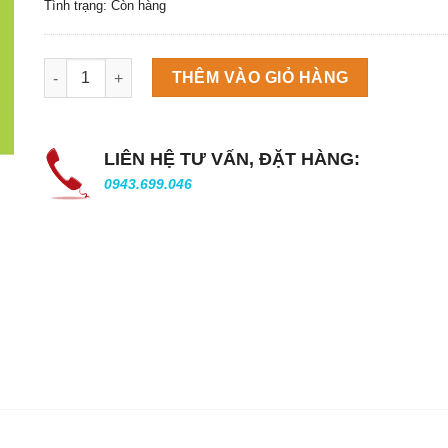
Tình trạng: Còn hàng
Máy làm đá viên Scotsman NW458AS số lượng
THÊM VÀO GIỎ HÀNG
LIÊN HỆ TƯ VẤN, ĐẶT HÀNG:
0943.699.046