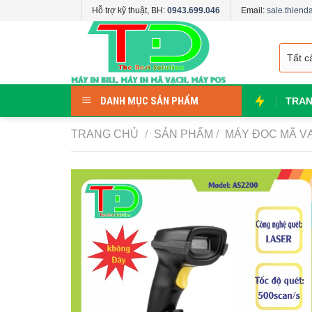
Skip
Hỗ trợ kỹ thuật, BH:
0943.699.046
Email:
sale.thien
to
content
DANH MỤC SẢN PHẨM
TRAN
TRANG CHỦ
/
SẢN PHẨM
/
MÁY ĐỌC MÃ V