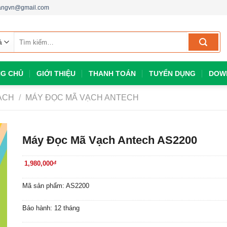
dangvn@gmail.com
Tìm
kiếm:
G CHỦ
GIỚI THIỆU
THANH TOÁN
TUYỂN DỤNG
DOW
ẠCH
/
MÁY ĐỌC MÃ VẠCH ANTECH
Máy Đọc Mã Vạch Antech AS2200
1,980,000
đ
Mã sản phẩm: AS2200
Bảo hành: 12 tháng