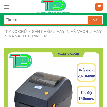
Skip
to
content
TRANG CHỦ
/
SẢN PHẨM
/
MÁY IN MÃ VẠCH
/
MÁY
IN MÃ VẠCH XPRINTER