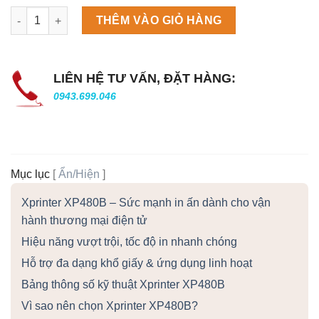
Máy làm đá viên Scotsman NW458AS số lượng
THÊM VÀO GIỎ HÀNG
LIÊN HỆ TƯ VẤN, ĐẶT HÀNG:
0943.699.046
Mục lục
[
Ẩn/Hiện
]
Xprinter XP480B – Sức mạnh in ấn dành cho vận
hành thương mại điện tử
Hiệu năng vượt trội, tốc độ in nhanh chóng
Hỗ trợ đa dạng khổ giấy & ứng dụng linh hoạt
Bảng thông số kỹ thuật Xprinter XP480B
Vì sao nên chọn Xprinter XP480B?