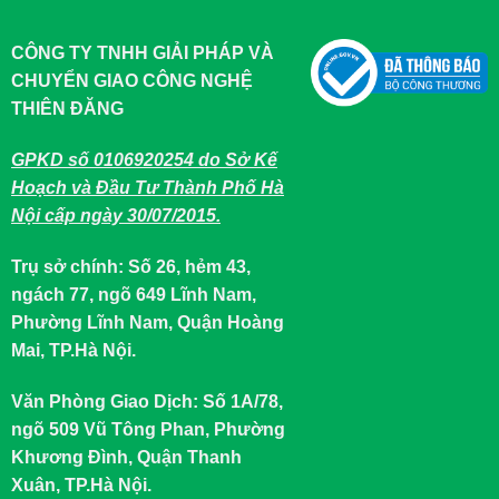
CÔNG TY TNHH GIẢI PHÁP VÀ
CHUYỂN GIAO CÔNG NGHỆ
THIÊN ĐĂNG
GPKD số 0106920254 do Sở Kế
Hoạch và Đầu Tư Thành Phố Hà
Nội cấp ngày 30/07/2015.
Trụ sở chính: Số 26, hẻm 43,
ngách 77, ngõ 649 Lĩnh Nam,
Phường Lĩnh Nam, Quận Hoàng
Mai, TP.Hà Nội.
Văn Phòng Giao Dịch: Số 1A/78,
ngõ 509 Vũ Tông Phan, Phường
Khương Đình, Quận Thanh
Xuân, TP.Hà Nội.