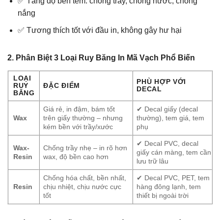
✅ Tăng độ bền tem: chống trầy, chống nước, chống
nắng
✅ Tương thích tốt với đầu in, không gây hư hại
2. Phân Biệt 3 Loại Ruy Băng In Mã Vạch Phổ Biến
LOẠI
PHÙ HỢP VỚI
RUY
ĐẶC ĐIỂM
DECAL
BĂNG
Giá rẻ, in đậm, bám tốt
✔ Decal giấy (decal
Wax
trên giấy thường – nhưng
thường), tem giá, tem
kém bền với trầy/xước
phụ
✔ Decal PVC, decal
Wax-
Chống trầy nhẹ – in rõ hơn
giấy cán màng, tem cần
Resin
wax, độ bền cao hơn
lưu trữ lâu
Chống hóa chất, bền nhất,
✔ Decal PVC, PET, tem
Resin
chịu nhiệt, chịu nước cực
hàng đông lạnh, tem
tốt
thiết bị ngoài trời