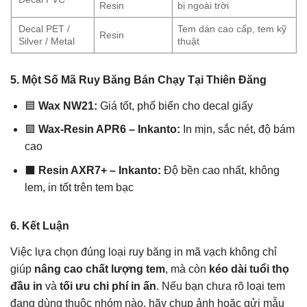
Resin
bị ngoài trời
Decal PET /
Tem dán cao cấp, tem kỹ
Resin
Silver / Metal
thuật
5. Một Số Mã Ruy Băng Bán Chạy Tại Thiên Đăng
🟦
Wax NW21:
Giá tốt, phổ biến cho decal giấy
🟪
Wax-Resin APR6 – Inkanto:
In mịn, sắc nét, độ bám
cao
⬛
Resin AXR7+ – Inkanto:
Độ bền cao nhất, không
lem, in tốt trên tem bạc
6. Kết Luận
Việc lựa chọn đúng loại ruy băng in mã vạch không chỉ
giúp
nâng cao chất lượng tem
, mà còn
kéo dài tuổi thọ
đầu in
và
tối ưu chi phí in ấn
. Nếu bạn chưa rõ loại tem
đang dùng thuộc nhóm nào, hãy chụp ảnh hoặc gửi mẫu