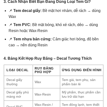
3. Cách Nhận Biết Bạn Đang Dùng Loại Tem Gì?
📌
Tem decal giấy:
Bề mặt hơi nhám, dễ rách → dùng
Wax
📌
Tem PVC:
Bề mặt bóng, khó xé rách, dẻo → dùng
Resin hoặc Wax-Resin
📌
Tem nhựa bán cứng:
Cảm giác hơi bóng, độ bền
cao → nên dùng Resin
4. Bảng Kết Hợp Ruy Băng – Decal Tương Thích
RUY BĂNG
LOẠI DECAL
ỨNG DỤNG ĐIỂN HÌNH
PHÙ HỢP
Decal giấy
Tem giá, tem phụ, sản
Wax
thường
phẩm bán lẻ
Decal giấy phủ
Mỹ phẩm, thực phẩm cần
Wax-Resin
màng mờ
lưu trữ dài hạn
Wax-Resin /
Tem đông lạnh, tem thiết
Decal PVC