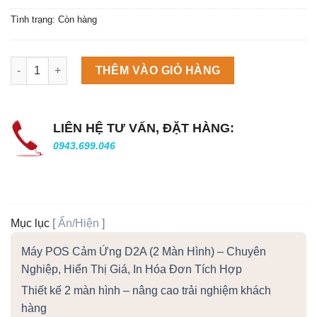
Tình trạng: Còn hàng
Máy làm đá viên Scotsman NW458AS số lượng
THÊM VÀO GIỎ HÀNG
LIÊN HỆ TƯ VẤN, ĐẶT HÀNG:
0943.699.046
Mục lục
[
Ẩn/Hiện
]
Máy POS Cảm Ứng D2A (2 Màn Hình) – Chuyên
Nghiệp, Hiển Thị Giá, In Hóa Đơn Tích Hợp
Thiết kế 2 màn hình – nâng cao trải nghiệm khách
hàng