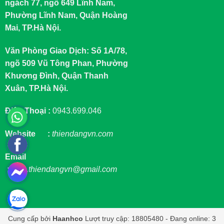
ngách 77, ngõ 649 Lĩnh Nam,
Phường Lĩnh Nam, Quận Hoàng
Mai, TP.Hà Nội.
Văn Phòng Giao Dịch: Số 1A/78,
ngõ 509 Vũ Tông Phan, Phường
Khương Đình, Quận Thanh
Xuân, TP.Hà Nội.
Điện Thoại :
0943.699.046
Website :
thiendangvn.com
Email
:
sale.thiendangvn@gmail.com
Cung cấp bởi
Haanhco
Lượt truy cập: 18805480 - Đang online: 3