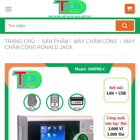
Skip
to
content
TRANG CHỦ
/
SẢN PHẨM
/
MÁY CHẤM CÔNG
/
MÁY
CHẤM CÔNG RONALD JACK