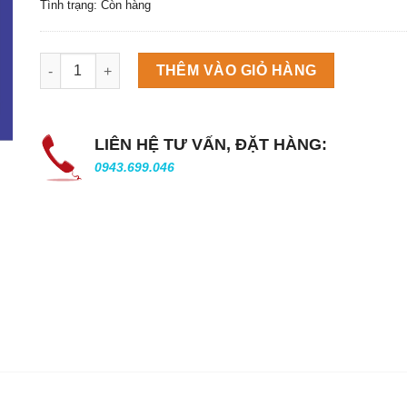
Tình trạng: Còn hàng
Máy làm đá viên Scotsman NW458AS số lượng
THÊM VÀO GIỎ HÀNG
LIÊN HỆ TƯ VẤN, ĐẶT HÀNG:
0943.699.046