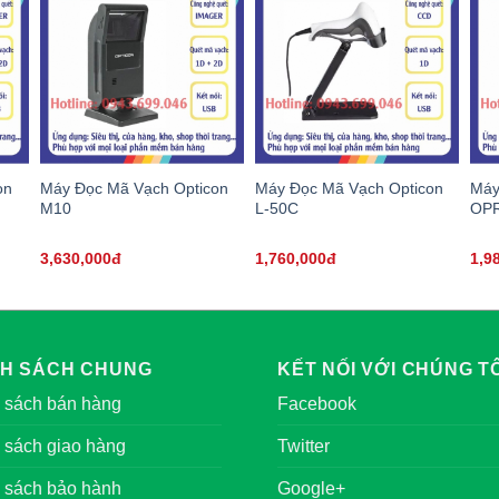
on
Máy Đọc Mã Vạch Opticon
Máy Đọc Mã Vạch Opticon
Máy
M10
L-50C
OPR
3,630,000đ
1,760,000đ
1,9
NH SÁCH CHUNG
KẾT NỐI VỚI CHÚNG TÔ
 sách bán hàng
Facebook
 sách giao hàng
Twitter
 sách bảo hành
Google+