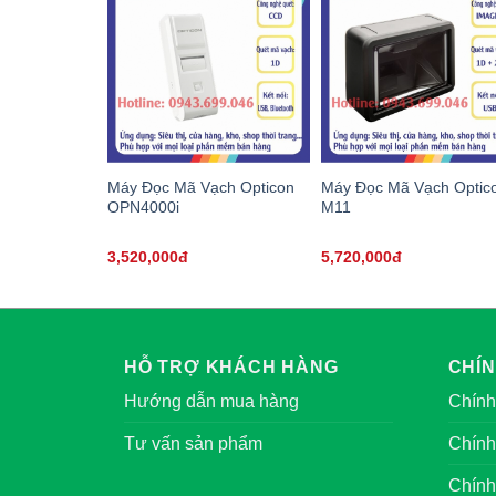
Máy Đọc Mã Vạch Opticon
Máy Đọc Mã Vạch Optic
OPN4000i
M11
3,520,000đ
5,720,000đ
HỖ TRỢ KHÁCH HÀNG
CHÍ
Hướng dẫn mua hàng
Chính
Tư vấn sản phẩm
Chính
Chính