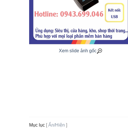
Xem slide ảnh gốc
Mục lục
[
Ẩn/Hiện
]