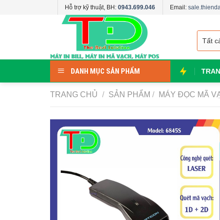
Skip
Hỗ trợ kỹ thuật, BH:
0943.699.046
Email:
sale.thien
to
content
DANH MỤC SẢN PHẨM
TRAN
TRANG CHỦ
/
SẢN PHẨM
/
MÁY ĐỌC MÃ V