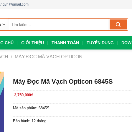
dangvn@gmail.com
Tìm
kiếm:
G CHỦ
GIỚI THIỆU
THANH TOÁN
TUYỂN DỤNG
DOW
ẠCH
/
MÁY ĐỌC MÃ VẠCH OPTICON
Máy Đọc Mã Vạch Opticon 6845S
2,750,000
đ
Mã sản phẩm: 6845S
Bảo hành: 12 tháng