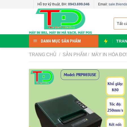
Skip
Hỗ trợ kỹ thuật, BH:
0943.699.046
Email:
sale.thien
to
content
DANH MỤC SẢN PHẨM
TRAN
TRANG CHỦ
/
SẢN PHẨM
/
MÁY IN HÓA Đ