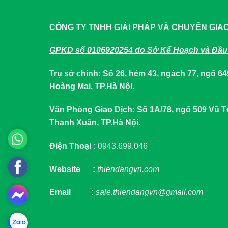
CÔNG TY TNHH GIẢI PHÁP VÀ CHUYỂN GIA
GPKD số 0106920254 do Sở Kế Hoạch và Đầu 
Trụ sở chính: Số 26, hẻm 43, ngách 77, ngõ 
Hoàng Mai, TP.Hà Nội.
Văn Phòng Giao Dịch: Số 1A/78, ngõ 509 Vũ
Thanh Xuân, TP.Hà Nội.
Điện Thoại :
0943.699.046
Website :
thiendangvn.com
Email :
sale.thiendangvn@gmail.com