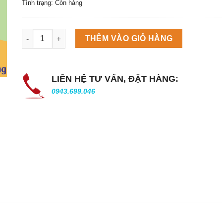
Tình trạng: Còn hàng
Máy làm đá viên Scotsman NW458AS số lượng
THÊM VÀO GIỎ HÀNG
LIÊN HỆ TƯ VẤN, ĐẶT HÀNG:
0943.699.046