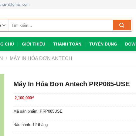
dangvn@gmail.com
Tìm
kiếm:
G CHỦ
GIỚI THIỆU
THANH TOÁN
TUYỂN DỤNG
DOW
ƠN
/
MÁY IN HÓA ĐƠN ANTECH
Máy In Hóa Đơn Antech PRP085-USE
2,100,000
đ
Mã sản phẩm: PRP085USE
Bảo hành: 12 tháng