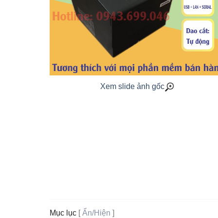
Xem slide ảnh gốc
Mục lục
[
Ẩn/Hiện
]