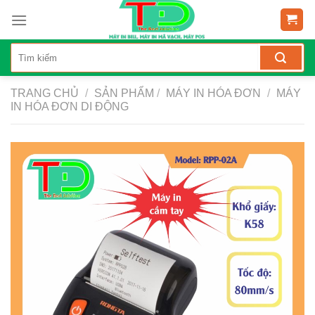
Skip
to
content
TRANG CHỦ
/
SẢN PHẨM
/
MÁY IN HÓA ĐƠN
/
MÁY
IN HÓA ĐƠN DI ĐỘNG