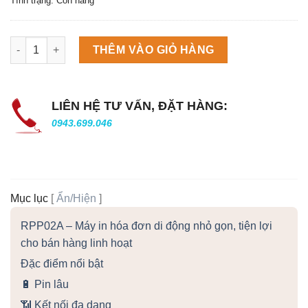
Tình trạng: Còn hàng
Máy làm đá viên Scotsman NW458AS số lượng
THÊM VÀO GIỎ HÀNG
LIÊN HỆ TƯ VẤN, ĐẶT HÀNG:
0943.699.046
Mục lục
[
Ẩn/Hiện
]
RPP02A – Máy in hóa đơn di động nhỏ gọn, tiện lợi
cho bán hàng linh hoạt
Đặc điểm nổi bật
🔋 Pin lâu
📶 Kết nối đa dạng