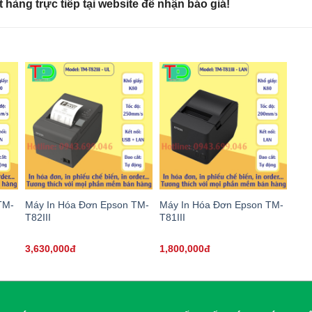
 hàng trực tiếp tại website để nhận báo giá!
TM-
Máy In Hóa Đơn Epson TM-
Máy In Hóa Đơn Epson TM-
T82III
T81III
3,630,000đ
1,800,000đ