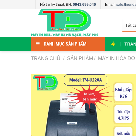
Skip
Hỗ trợ kỹ thuật, BH:
0943.699.046
Email:
sale.thien
to
content
DANH MỤC SẢN PHẨM
TRAN
TRANG CHỦ
/
SẢN PHẨM
/
MÁY IN HÓA Đ