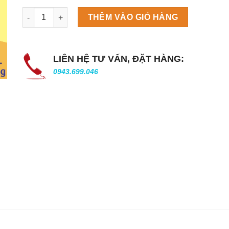
Máy làm đá viên Scotsman NW458AS số lượng
THÊM VÀO GIỎ HÀNG
LIÊN HỆ TƯ VẤN, ĐẶT HÀNG:
0943.699.046