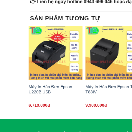
👉 Liên hệ ngay hotline 0943.699.046 hoặc đặt
SẢN PHẨM TƯƠNG TỰ
Máy In Hóa Đơn Epson
Máy In Hóa Đơn Epson 
U220B USB
T88IV
6,719,000đ
9,900,000đ