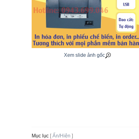
Xem slide ảnh gốc
Mục lục
[
Ẩn/Hiện
]