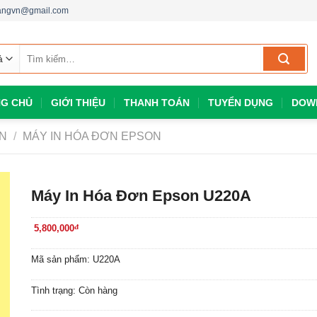
dangvn@gmail.com
Tìm
kiếm:
G CHỦ
GIỚI THIỆU
THANH TOÁN
TUYỂN DỤNG
DOW
ƠN
/
MÁY IN HÓA ĐƠN EPSON
Máy In Hóa Đơn Epson U220A
5,800,000
đ
Mã sản phẩm: U220A
Tình trạng: Còn hàng