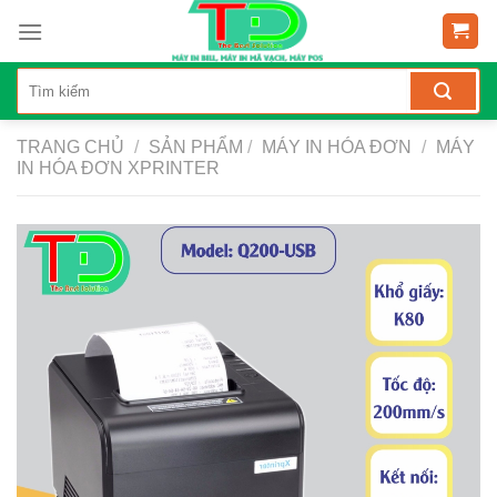
Skip
to
content
TRANG CHỦ
/
SẢN PHẨM
/
MÁY IN HÓA ĐƠN
/
MÁY
IN HÓA ĐƠN XPRINTER