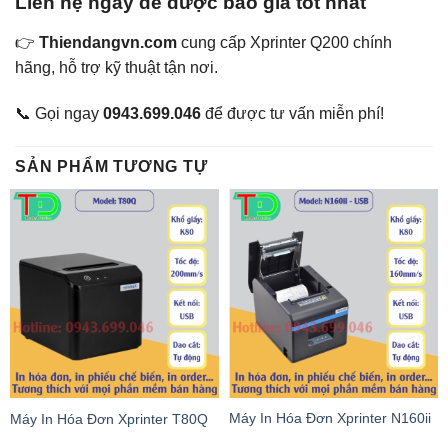
Liên hệ ngay để được báo giá tốt nhất
👉
Thiendangvn.com
cung cấp Xprinter Q200 chính
hãng, hỗ trợ kỹ thuật tận nơi.
📞 Gọi ngay
0943.699.046
để được tư vấn miễn phí!
SẢN PHẨM TƯƠNG TỰ
Máy In Hóa Đơn Xprinter N160ii
Máy In Hóa Đơn Xprinter T80Q