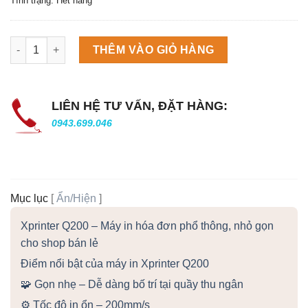
Tình trạng: Hết hàng
Máy làm đá viên Scotsman NW458AS số lượng
THÊM VÀO GIỎ HÀNG
LIÊN HỆ TƯ VẤN, ĐẶT HÀNG:
0943.699.046
Mục lục
[
Ẩn/Hiện
]
Xprinter Q200 – Máy in hóa đơn phổ thông, nhỏ gọn
cho shop bán lẻ
Điểm nổi bật của máy in Xprinter Q200
🧩 Gọn nhẹ – Dễ dàng bố trí tại quầy thu ngân
⚙️ Tốc độ in ổn – 200mm/s