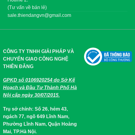
(Tư vấn về bán lẻ)
sale.thiendangvn@gmail.com
CÔNG TY TNHH GIẢI PHÁP VÀ
CHUYỂN GIAO CÔNG NGHỆ
THIÊN ĐĂNG
GPKD số 0106920254 do Sở Kế
Hoạch và Đầu Tư Thành Phố Hà
Nội cấp ngày 30/07/2015.
Trụ sở chính: Số 26, hẻm 43,
ngách 77, ngõ 649 Lĩnh Nam,
Phường Lĩnh Nam, Quận Hoàng
Mai, TP.Hà Nội.