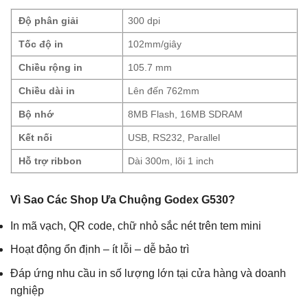
Độ phân giải
300 dpi
Tốc độ in
102mm/giây
Chiều rộng in
105.7 mm
Chiều dài in
Lên đến 762mm
Bộ nhớ
8MB Flash, 16MB SDRAM
Kết nối
USB, RS232, Parallel
Hỗ trợ ribbon
Dài 300m, lõi 1 inch
Vì Sao Các Shop Ưa Chuộng Godex G530?
In mã vạch, QR code, chữ nhỏ sắc nét trên tem mini
Hoạt động ổn định – ít lỗi – dễ bảo trì
Đáp ứng nhu cầu in số lượng lớn tại cửa hàng và doanh
nghiệp