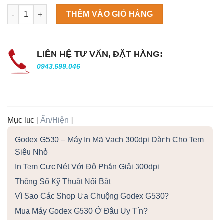
Máy làm đá viên Scotsman NW458AS số lượng
THÊM VÀO GIỎ HÀNG
LIÊN HỆ TƯ VẤN, ĐẶT HÀNG:
0943.699.046
Mục lục
[
Ẩn/Hiện
]
Godex G530 – Máy In Mã Vạch 300dpi Dành Cho Tem
Siêu Nhỏ
In Tem Cực Nét Với Độ Phân Giải 300dpi
Thông Số Kỹ Thuật Nổi Bật
Vì Sao Các Shop Ưa Chuộng Godex G530?
Mua Máy Godex G530 Ở Đâu Uy Tín?