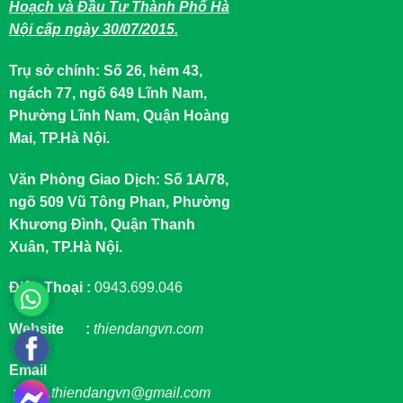
Hoạch và Đầu Tư Thành Phố Hà
Nội cấp ngày 30/07/2015.
Trụ sở chính: Số 26, hẻm 43,
ngách 77, ngõ 649 Lĩnh Nam,
Phường Lĩnh Nam, Quận Hoàng
Mai, TP.Hà Nội.
Văn Phòng Giao Dịch: Số 1A/78,
ngõ 509 Vũ Tông Phan, Phường
Khương Đình, Quận Thanh
Xuân, TP.Hà Nội.
Điện Thoại :
0943.699.046
Website :
thiendangvn.com
Email
:
sale.thiendangvn@gmail.com