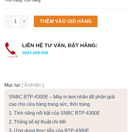
Tình trạng: Còn hàng
Máy làm đá viên Scotsman NW458AS số lượng
THÊM VÀO GIỎ HÀNG
LIÊN HỆ TƯ VẤN, ĐẶT HÀNG:
0943.699.046
Mục lục
[
Ẩn/Hiện
]
SNBC BTP-4300E – Máy in tem nhãn độ phân giải
cao cho cửa hàng trang sức, thời trang
1. Tính năng nổi bật của SNBC BTP-4300E
2. Thông số kỹ thuật chi tiết
3. Ứng dụng thực tiễn của BTP-4300E