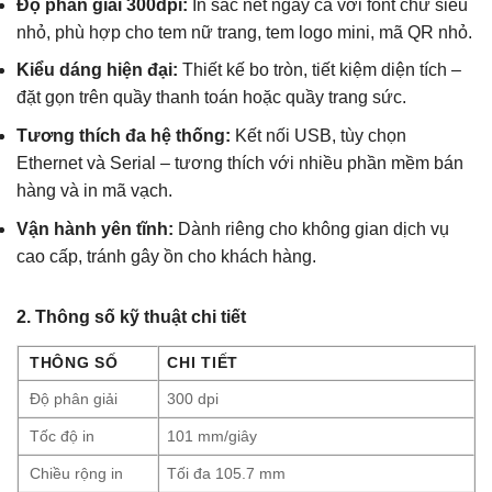
Độ phân giải 300dpi:
In sắc nét ngay cả với font chữ siêu
nhỏ, phù hợp cho tem nữ trang, tem logo mini, mã QR nhỏ.
Kiểu dáng hiện đại:
Thiết kế bo tròn, tiết kiệm diện tích –
đặt gọn trên quầy thanh toán hoặc quầy trang sức.
Tương thích đa hệ thống:
Kết nối USB, tùy chọn
Ethernet và Serial – tương thích với nhiều phần mềm bán
hàng và in mã vạch.
Vận hành yên tĩnh:
Dành riêng cho không gian dịch vụ
cao cấp, tránh gây ồn cho khách hàng.
2. Thông số kỹ thuật chi tiết
THÔNG SỐ
CHI TIẾT
Độ phân giải
300 dpi
Tốc độ in
101 mm/giây
Chiều rộng in
Tối đa 105.7 mm