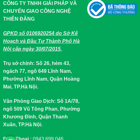
CÔNG TY TNHH GIẢI PHÁP VÀ
CHUYỂN GIAO CÔNG NGHỆ
THIÊN ĐĂNG
GPKD số 0106920254 do Sở Kế
Hoạch và Đầu Tư Thành Phố Hà
Nội cấp ngày 30/07/2015.
Trụ sở chính: Số 26, hẻm 43,
ngách 77, ngõ 649 Lĩnh Nam,
Phường Lĩnh Nam, Quận Hoàng
Mai, TP.Hà Nội.
Văn Phòng Giao Dịch: Số 1A/78,
ngõ 509 Vũ Tông Phan, Phường
Khương Đình, Quận Thanh
Xuân, TP.Hà Nội.
Điện Thoại :
0943.699.046