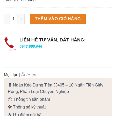
Tình trạng: Còn hàng
Máy làm đá viên Scotsman NW458AS số lượng
THÊM VÀO GIỎ HÀNG
LIÊN HỆ TƯ VẤN, ĐẶT HÀNG:
0943.699.046
Mục lục
[
Ẩn/Hiện
]
🧾 Ngăn Kéo Đựng Tiền JJ405 – 10 Ngăn Tiền Giấy
Rộng, Phân Loại Chuyên Nghiệp
📦 Thông tin sản phẩm
🛠️ Thông số kỹ thuật
🌟 Ưu điểm nổi bật