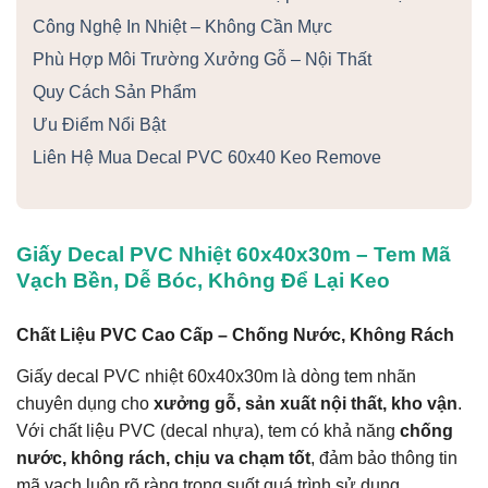
Công Nghệ In Nhiệt – Không Cần Mực
Phù Hợp Môi Trường Xưởng Gỗ – Nội Thất
Quy Cách Sản Phẩm
Ưu Điểm Nổi Bật
Liên Hệ Mua Decal PVC 60x40 Keo Remove
Giấy Decal PVC Nhiệt 60x40x30m – Tem Mã
Vạch Bền, Dễ Bóc, Không Để Lại Keo
Chất Liệu PVC Cao Cấp – Chống Nước, Không Rách
Giấy decal PVC nhiệt 60x40x30m là dòng tem nhãn
chuyên dụng cho
xưởng gỗ, sản xuất nội thất, kho vận
.
Với chất liệu PVC (decal nhựa), tem có khả năng
chống
nước, không rách, chịu va chạm tốt
, đảm bảo thông tin
mã vạch luôn rõ ràng trong suốt quá trình sử dụng.