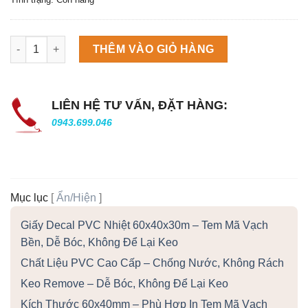
Máy làm đá viên Scotsman NW458AS số lượng
THÊM VÀO GIỎ HÀNG
LIÊN HỆ TƯ VẤN, ĐẶT HÀNG:
0943.699.046
Mục lục
[
Ẩn/Hiện
]
Giấy Decal PVC Nhiệt 60x40x30m – Tem Mã Vạch
Bền, Dễ Bóc, Không Để Lại Keo
Chất Liệu PVC Cao Cấp – Chống Nước, Không Rách
Keo Remove – Dễ Bóc, Không Để Lại Keo
Kích Thước 60x40mm – Phù Hợp In Tem Mã Vạch