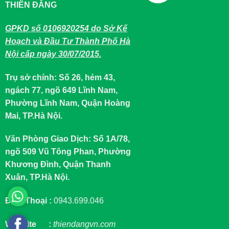
THIÊN ĐĂNG
GPKD số 0106920254 do Sở Kế
Hoạch và Đầu Tư Thành Phố Hà
Nội cấp ngày 30/07/2015.
Trụ sở chính: Số 26, hẻm 43,
ngách 77, ngõ 649 Lĩnh Nam,
Phường Lĩnh Nam, Quận Hoàng
Mai, TP.Hà Nội.
Văn Phòng Giao Dịch: Số 1A/78,
ngõ 509 Vũ Tông Phan, Phường
Khương Đình, Quận Thanh
Xuân, TP.Hà Nội.
Điện Thoại :
0943.699.046
Website :
thiendangvn.com