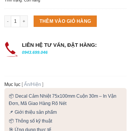
Tình trạng: Còn hàng
Máy làm đá viên Scotsman NW458AS số lượng
THÊM VÀO GIỎ HÀNG
LIÊN HỆ TƯ VẤN, ĐẶT HÀNG:
0943.699.046
Mục lục
[
Ẩn/Hiện
]
📦 Decal Cảm Nhiệt 75x100mm Cuộn 30m – In Vận
Đơn, Mã Giao Hàng Rõ Nét
📌 Giới thiệu sản phẩm
📦 Thông số kỹ thuật
🎯 Ứng dụng thực tế