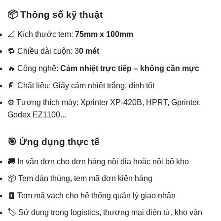
📦 Thông số kỹ thuật
📐 Kích thước tem:
75mm x 100mm
🔁 Chiều dài cuộn: 3
0 mét
🔥 Công nghệ:
Cảm nhiệt trực tiếp – không cần mực
📄 Chất liệu: Giấy cảm nhiệt trắng, dính tốt
⚙️ Tương thích máy: Xprinter XP-420B, HPRT, Gprinter,
Godex EZ1100...
🎯 Ứng dụng thực tế
🚚 In vận đơn cho đơn hàng nội địa hoặc nội bộ kho
📦 Tem dán thùng, tem mã đơn kiện hàng
🧾 Tem mã vạch cho hệ thống quản lý giao nhận
🏷️ Sử dụng trong logistics, thương mại điện tử, kho vận