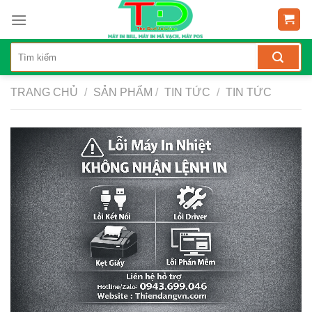
Skip
to
content
TRANG CHỦ
/
SẢN PHẨM
/
TIN TỨC
/
TIN TỨC