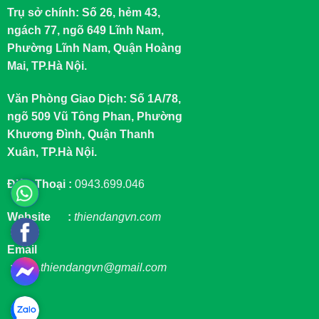
Trụ sở chính: Số 26, hẻm 43,
ngách 77, ngõ 649 Lĩnh Nam,
Phường Lĩnh Nam, Quận Hoàng
Mai, TP.Hà Nội.
Văn Phòng Giao Dịch: Số 1A/78,
ngõ 509 Vũ Tông Phan, Phường
Khương Đình, Quận Thanh
Xuân, TP.Hà Nội.
Điện Thoại :
0943.699.046
Website :
thiendangvn.com
Email
:
sale.thiendangvn@gmail.com