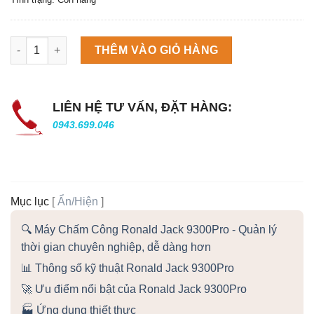
Máy làm đá viên Scotsman NW458AS số lượng
THÊM VÀO GIỎ HÀNG
LIÊN HỆ TƯ VẤN, ĐẶT HÀNG:
0943.699.046
Mục lục
[
Ẩn/Hiện
]
🔍 Máy Chấm Công Ronald Jack 9300Pro - Quản lý
thời gian chuyên nghiệp, dễ dàng hơn
📊 Thông số kỹ thuật Ronald Jack 9300Pro
🚀 Ưu điểm nổi bật của Ronald Jack 9300Pro
🏭 Ứng dụng thiết thực