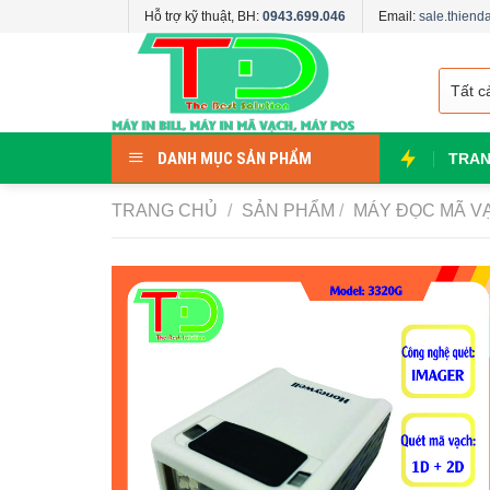
Skip
Hỗ trợ kỹ thuật, BH:
0943.699.046
Email:
sale.thien
to
content
DANH MỤC SẢN PHẨM
TRAN
TRANG CHỦ
/
SẢN PHẨM
/
MÁY ĐỌC MÃ V