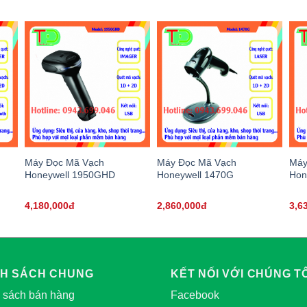
Máy Đọc Mã Vạch
Máy Đọc Mã Vạch
Máy
Honeywell 1950GHD
Honeywell 1470G
Hon
4,180,000đ
2,860,000đ
3,6
NH SÁCH CHUNG
KẾT NỐI VỚI CHÚNG TÔ
 sách bán hàng
Facebook