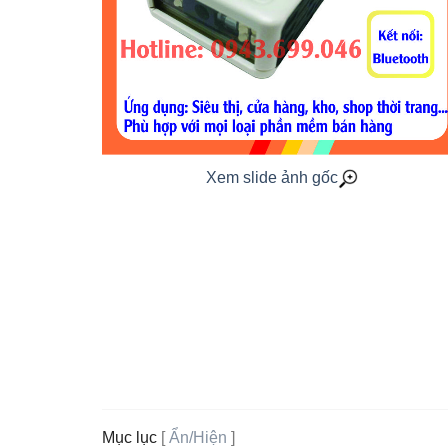
Xem slide ảnh gốc
Mục lục
[
Ẩn/Hiện
]