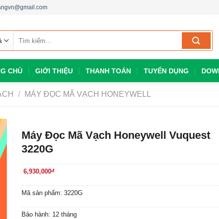
dangvn@gmail.com
Tìm
kiếm:
G CHỦ
GIỚI THIỆU
THANH TOÁN
TUYỂN DỤNG
DOW
ẠCH
/
MÁY ĐỌC MÃ VẠCH HONEYWELL
Máy Đọc Mã Vạch Honeywell Vuquest
3220G
6,930,000
đ
Mã sản phẩm: 3220G
Bảo hành: 12 tháng