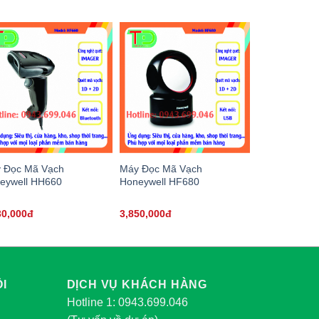
 Đọc Mã Vạch
Máy Đọc Mã Vạch
eywell HH660
Honeywell HF680
30,000đ
3,850,000đ
I
DỊCH VỤ KHÁCH HÀNG
Hotline 1: 0943.699.046