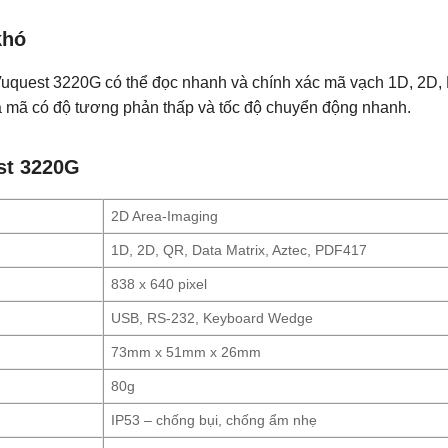
khó
Vuquest 3220G có thể đọc nhanh và chính xác mã vạch 1D, 2D, P
ả mã có độ tương phản thấp và tốc độ chuyển động nhanh.
st 3220G
2D Area-Imaging
1D, 2D, QR, Data Matrix, Aztec, PDF417
838 x 640 pixel
USB, RS-232, Keyboard Wedge
73mm x 51mm x 26mm
80g
IP53 – chống bụi, chống ẩm nhẹ