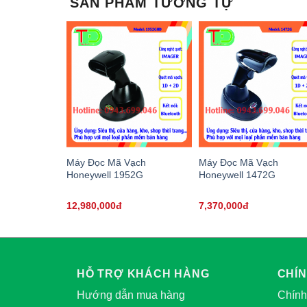
SẢN PHẨM TƯƠNG TỰ
Máy Đọc Mã Vạch
Máy Đọc Mã Vạch
Honeywell 1952G
Honeywell 1472G
12,980,000đ
7,370,000đ
HỖ TRỢ KHÁCH HÀNG
CHÍ
Hướng dẫn mua hàng
Chính