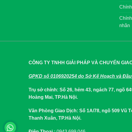
Chính
Chính
nhân
CÔNG TY TNHH GIẢI PHÁP VÀ CHUYỂN GIA
GPKD số 0106920254 do Sở Kế Hoạch và Đầu 
Trụ sở chính: Số 26, hẻm 43, ngách 77, ngõ 
Hoàng Mai, TP.Hà Nội.
Văn Phòng Giao Dịch: Số 1A/78, ngõ 509 Vũ
Thanh Xuân, TP.Hà Nội.
Điện Thoại :
0943.699.046