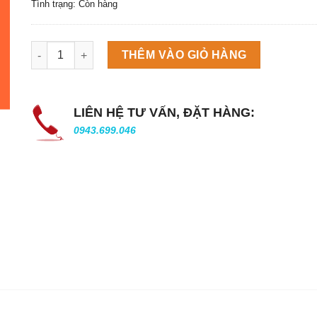
Tình trạng: Còn hàng
Máy làm đá viên Scotsman NW458AS số lượng
THÊM VÀO GIỎ HÀNG
LIÊN HỆ TƯ VẤN, ĐẶT HÀNG:
0943.699.046