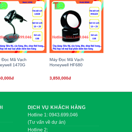
 Đọc Mã Vạch
Máy Đọc Mã Vạch
eywell 1470G
Honeywell HF680
60,000đ
3,850,000đ
I
DỊCH VỤ KHÁCH HÀNG
Hotline 1: 0943.699.046
(Tư vấn về dự án)
Hotline 2: