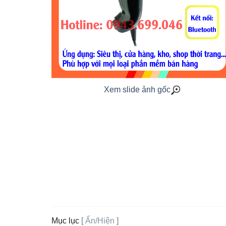
Xem slide ảnh gốc
Mục lục
[
Ẩn/Hiện
]