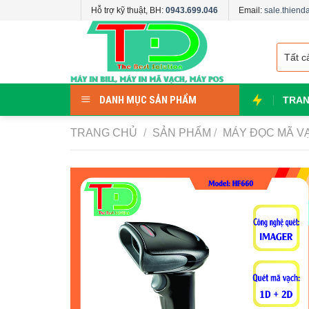
Skip
Hỗ trợ kỹ thuật, BH:
0943.699.046
Email:
sale.thien
to
content
DANH MỤC SẢN PHẨM
TRAN
TRANG CHỦ
/
SẢN PHẨM
/
MÁY ĐỌC MÃ V