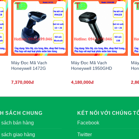
Máy Đọc Mã Vạch
Máy Đọc Mã Vạch
Máy
Honeywell 1472G
Honeywell 1950GHD
Hon
7,370,000đ
4,180,000đ
2,8
NH SÁCH CHUNG
KẾT NỐI VỚI CHÚNG TÔ
 sách bán hàng
Facebook
 sách giao hàng
Twitter