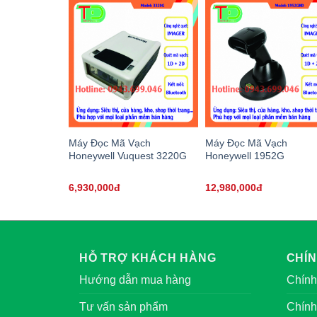
Máy Đọc Mã Vạch
Máy Đọc Mã Vạch
Honeywell Vuquest 3220G
Honeywell 1952G
6,930,000đ
12,980,000đ
HỖ TRỢ KHÁCH HÀNG
CHÍ
Hướng dẫn mua hàng
Chính
Tư vấn sản phẩm
Chính