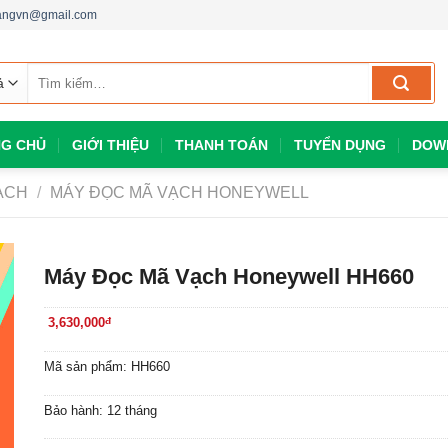
dangvn@gmail.com
Tìm
kiếm:
G CHỦ
GIỚI THIỆU
THANH TOÁN
TUYỂN DỤNG
DOW
ẠCH
/
MÁY ĐỌC MÃ VẠCH HONEYWELL
Máy Đọc Mã Vạch Honeywell HH660
3,630,000
đ
Mã sản phẩm: HH660
Bảo hành: 12 tháng