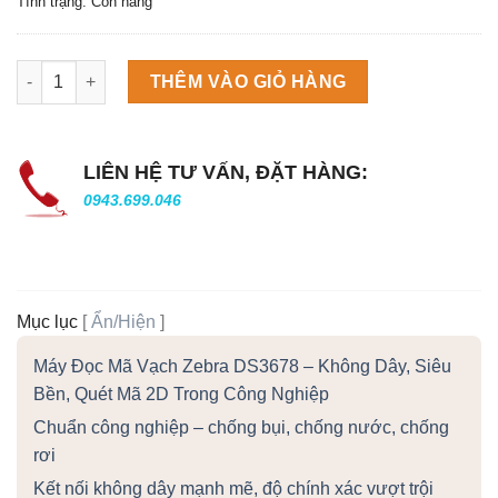
Tình trạng: Còn hàng
Máy làm đá viên Scotsman NW458AS số lượng
THÊM VÀO GIỎ HÀNG
LIÊN HỆ TƯ VẤN, ĐẶT HÀNG:
0943.699.046
Mục lục
[
Ẩn/Hiện
]
Máy Đọc Mã Vạch Zebra DS3678 – Không Dây, Siêu
Bền, Quét Mã 2D Trong Công Nghiệp
Chuẩn công nghiệp – chống bụi, chống nước, chống
rơi
Kết nối không dây mạnh mẽ, độ chính xác vượt trội