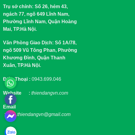
Trụ sở chính: Số 26, hẻm 43,
ngách 77, ngõ 649 Lĩnh Nam,
Phường Lĩnh Nam, Quận Hoàng
Mai, TP.Hà Nội.
Văn Phòng Giao Dịch: Số 1A/78,
ngõ 509 Vũ Tông Phan, Phường
Khương Đình, Quận Thanh
Xuân, TP.Hà Nội.
Điện Thoại :
0943.699.046
Website :
thiendangvn.com
Email
:
sale.thiendangvn@gmail.com