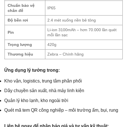
Chuẩn bảo vệ
IP65
chân đế
Độ bền rơi
2.4 mét xuống nền bê tông
Li-ion 3100mAh – hơn 70.000 lần quét
Pin
mỗi lần sạc
Trọng lượng
420g
Thương hiệu
Zebra – Chính hãng
Ứng dụng lý tưởng trong:
Kho vận, logistics, trung tâm phân phối
Dây chuyền sản xuất, nhà máy linh kiện
Quản lý kho lạnh, kho ngoài trời
Quét mã tem QR công nghiệp – môi trường ẩm, bụi, rung
Liên hệ ngay để nhận báo giá và tư vấn kỹ thuật: