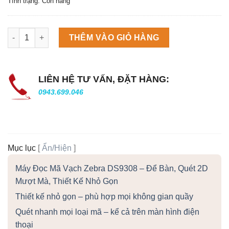
Tình trạng: Còn hàng
Máy làm đá viên Scotsman NW458AS số lượng
THÊM VÀO GIỎ HÀNG
LIÊN HỆ TƯ VẤN, ĐẶT HÀNG:
0943.699.046
Mục lục
[
Ẩn/Hiện
]
Máy Đọc Mã Vạch Zebra DS9308 – Để Bàn, Quét 2D
Mượt Mà, Thiết Kế Nhỏ Gọn
Thiết kế nhỏ gọn – phù hợp mọi không gian quầy
Quét nhanh mọi loại mã – kể cả trên màn hình điện
thoại