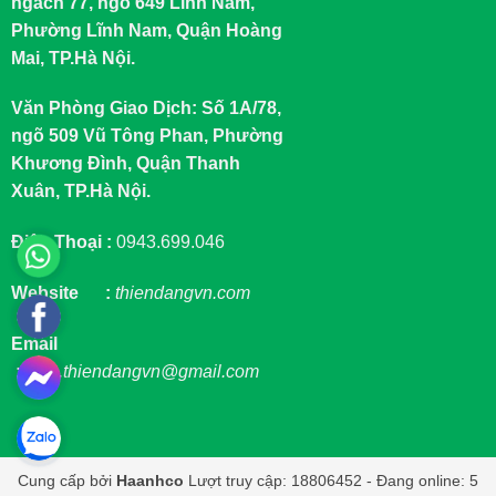
ngách 77, ngõ 649 Lĩnh Nam,
Phường Lĩnh Nam, Quận Hoàng
Mai, TP.Hà Nội.
Văn Phòng Giao Dịch: Số 1A/78,
ngõ 509 Vũ Tông Phan, Phường
Khương Đình, Quận Thanh
Xuân, TP.Hà Nội.
Điện Thoại :
0943.699.046
Website :
thiendangvn.com
Email
:
sale.thiendangvn@gmail.com
Cung cấp bởi
Haanhco
Lượt truy cập: 18806452 - Đang online: 5