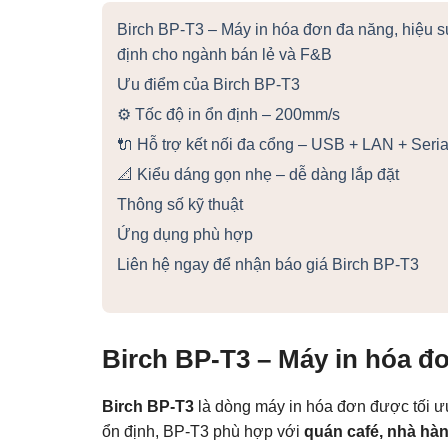
Birch BP-T3 – Máy in hóa đơn đa năng, hiệu s
định cho ngành bán lẻ và F&B
Ưu điểm của Birch BP-T3
⚙️ Tốc độ in ổn định – 200mm/s
🔌 Hỗ trợ kết nối đa cổng – USB + LAN + Seria
📐 Kiểu dáng gọn nhẹ – dễ dàng lắp đặt
Thông số kỹ thuật
Ứng dụng phù hợp
Liên hệ ngay để nhận báo giá Birch BP-T3
Birch BP-T3 – Máy in hóa đ
Birch BP-T3
là dòng máy in hóa đơn được tối ưu 
ổn định, BP-T3 phù hợp với
quán café, nhà hàn