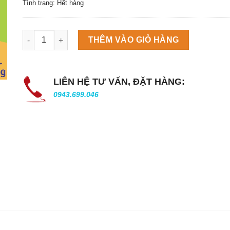
Tình trạng: Hết hàng
Máy làm đá viên Scotsman NW458AS số lượng
THÊM VÀO GIỎ HÀNG
LIÊN HỆ TƯ VẤN, ĐẶT HÀNG:
0943.699.046