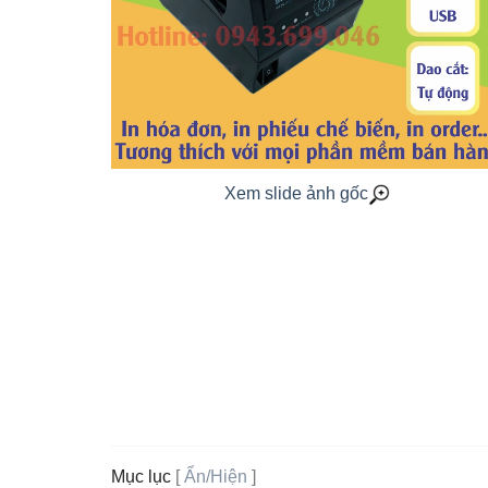
Xem slide ảnh gốc
Mục lục
[
Ẩn/Hiện
]