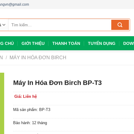
dangvn@gmail.com
Tìm
kiếm:
G CHỦ
GIỚI THIỆU
THANH TOÁN
TUYỂN DỤNG
DOW
ƠN
/
MÁY IN HÓA ĐƠN BIRCH
Máy In Hóa Đơn Birch BP-T3
Giá: Liên hệ
Mã sản phẩm: BP-T3
Bảo hành: 12 tháng