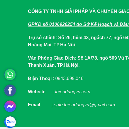
CÔNG TY TNHH GIẢI PHÁP VÀ CHUYỂN GIA
GPKD số 0106920254 do Sở Kế Hoạch và Đầu 
Trụ sở chính: Số 26, hẻm 43, ngách 77, ngõ 
Hoàng Mai, TP.Hà Nội.
Văn Phòng Giao Dịch: Số 1A/78, ngõ 509 Vũ
Thanh Xuân, TP.Hà Nội.
Điện Thoại :
0943.699.046
Website :
thiendangvn.com
Email :
sale.thiendangvn@gmail.com