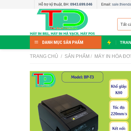
Skip
Hỗ trợ kỹ thuật, BH:
0943.699.046
Email:
sale.thien
to
content
DANH MỤC SẢN PHẨM
TRAN
TRANG CHỦ
/
SẢN PHẨM
/
MÁY IN HÓA Đ