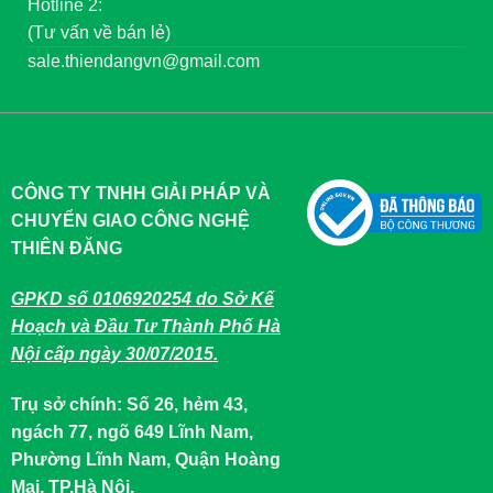
Hotline 2:
(Tư vấn về bán lẻ)
sale.thiendangvn@gmail.com
CÔNG TY TNHH GIẢI PHÁP VÀ
CHUYỂN GIAO CÔNG NGHỆ
THIÊN ĐĂNG
GPKD số 0106920254 do Sở Kế
Hoạch và Đầu Tư Thành Phố Hà
Nội cấp ngày 30/07/2015.
Trụ sở chính: Số 26, hẻm 43,
ngách 77, ngõ 649 Lĩnh Nam,
Phường Lĩnh Nam, Quận Hoàng
Mai, TP.Hà Nội.