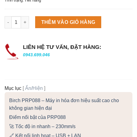
Tình trạng: Hết hàng
Máy làm đá viên Scotsman NW458AS số lượng
THÊM VÀO GIỎ HÀNG
LIÊN HỆ TƯ VẤN, ĐẶT HÀNG:
0943.699.046
Mục lục
[
Ẩn/Hiện
]
Birch PRP088 – Máy in hóa đơn hiệu suất cao cho
không gian hiện đại
Điểm nổi bật của PRP088
🚀 Tốc độ in nhanh – 230mm/s
🔗 Kết nối linh hoạt – USB + LAN