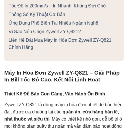
Tốc Độ In 200mm/s – In Nhanh, Không Đợi Chờ
Thông Số Kỹ Thuật Cơ Bản
Ứng Dụng Phổ Biến Tại Nhiều Ngành Nghề
Vì Sao Nên Chọn Zywell ZY-Q821?
Liên Hệ Đặt Mua Máy In Hóa Đơn Zywell ZY-Q821
Chính Hãng
Máy In Hóa Đơn Zywell ZY-Q821 – Giải Pháp
In Bill Tốc Độ Cao, Kết Nối Linh Hoạt
Thiết Kế Để Bàn Gọn Gàng, Vận Hành Ổn Định
Zywell ZY-Q821 là dòng máy in hóa đơn nhiệt để bàn hiện
đại, được ưa chuộng tại các
quán ăn, cửa hàng bán lẻ,
nhà thuốc và siêu thị
. Máy có thiết kế nhỏ gọn, dễ bố trí ở
mọi không gian quầy thu ngân mà vẫn đảm bảo hoạt động