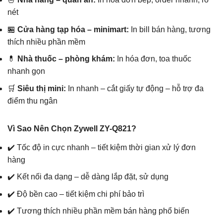
nét
🏪
Cửa hàng tạp hóa – minimart:
In bill bán hàng, tương
thích nhiều phần mềm
💊
Nhà thuốc – phòng khám:
In hóa đơn, toa thuốc
nhanh gọn
🛒
Siêu thị mini:
In nhanh – cắt giấy tự động – hỗ trợ đa
điểm thu ngân
Vì Sao Nên Chọn Zywell ZY-Q821?
✔️ Tốc độ in cực nhanh – tiết kiệm thời gian xử lý đơn
hàng
✔️ Kết nối đa dạng – dễ dàng lắp đặt, sử dụng
✔️ Độ bền cao – tiết kiệm chi phí bảo trì
✔️ Tương thích nhiều phần mềm bán hàng phổ biến