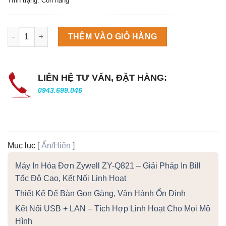
Tình trạng: Còn hàng
Máy làm đá viên Scotsman NW458AS số lượng
THÊM VÀO GIỎ HÀNG
LIÊN HỆ TƯ VẤN, ĐẶT HÀNG:
0943.699.046
Mục lục
[
Ẩn/Hiện
]
Máy In Hóa Đơn Zywell ZY-Q821 – Giải Pháp In Bill
Tốc Độ Cao, Kết Nối Linh Hoạt
Thiết Kế Để Bàn Gọn Gàng, Vận Hành Ổn Định
Kết Nối USB + LAN – Tích Hợp Linh Hoạt Cho Mọi Mô
Hình