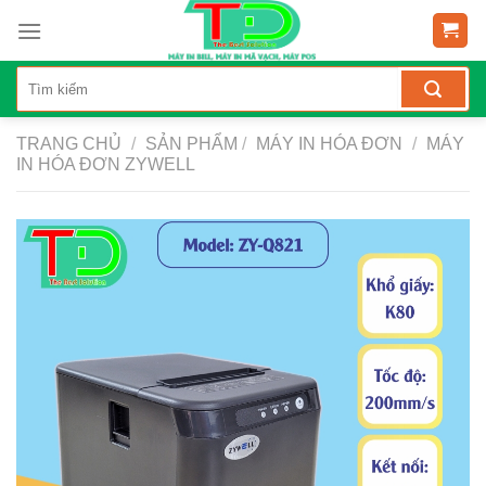
Skip
to
content
TRANG CHỦ
/
SẢN PHẨM
/
MÁY IN HÓA ĐƠN
/
MÁY
IN HÓA ĐƠN ZYWELL