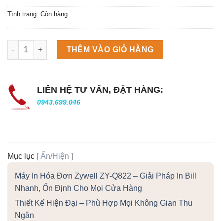
Tình trạng: Còn hàng
Máy làm đá viên Scotsman NW458AS số lượng
THÊM VÀO GIỎ HÀNG
LIÊN HỆ TƯ VẤN, ĐẶT HÀNG:
0943.699.046
Mục lục
[
Ẩn/Hiện
]
Máy In Hóa Đơn Zywell ZY-Q822 – Giải Pháp In Bill
Nhanh, Ổn Định Cho Mọi Cửa Hàng
Thiết Kế Hiện Đại – Phù Hợp Mọi Không Gian Thu
Ngân