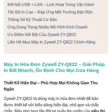
Kết Nối USB + LAN – Linh Hoạt Trong Vận Hành
Tốc Độ In Cao – Đáp Ứng Môi Trường Bận Rộn
Thông Số Kỹ Thuật Cơ Bản
Ứng Dụng Trong Nhiều Mô Hình Kinh Doanh
Ưu Điểm Nổi Bật Của Zywell ZY-Q822
Liên Hệ Mua Máy In Zywell ZY-Q822 Chính Hãng
Máy In Hóa Đơn Zywell ZY-Q822 – Giải Pháp
In Bill Nhanh, Ổn Định Cho Mọi Cửa Hàng
Thiết Kế Hiện Đại – Phù Hợp Mọi Không Gian Thu
Ngân
Zywell ZY-Q822 là dòng máy in hóa đơn nhiệt để bàn
được thiết kế với kiểu dáng hiện đại, nhỏ gọn và chắc
chắn. Máy phù hợp lắp đặt tại quầy thu ngân của
siêu thị