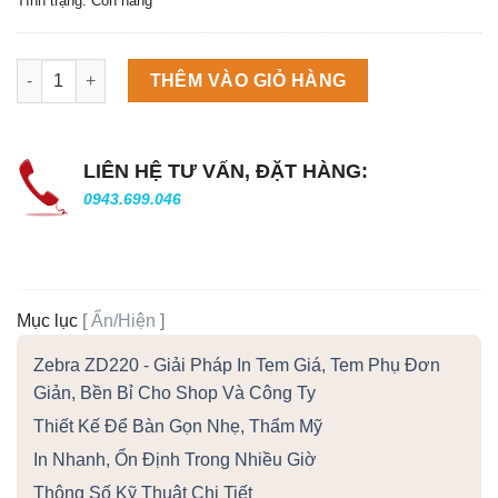
Tình trạng: Còn hàng
Máy làm đá viên Scotsman NW458AS số lượng
THÊM VÀO GIỎ HÀNG
LIÊN HỆ TƯ VẤN, ĐẶT HÀNG:
0943.699.046
Mục lục
[
Ẩn/Hiện
]
Zebra ZD220 - Giải Pháp In Tem Giá, Tem Phụ Đơn
Giản, Bền Bỉ Cho Shop Và Công Ty
Thiết Kế Để Bàn Gọn Nhẹ, Thẩm Mỹ
In Nhanh, Ổn Định Trong Nhiều Giờ
Thông Số Kỹ Thuật Chi Tiết