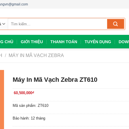
dangvn@gmail.com
Tìm
kiếm:
G CHỦ
GIỚI THIỆU
THANH TOÁN
TUYỂN DỤNG
DOW
H
/
MÁY IN MÃ VẠCH ZEBRA
Máy In Mã Vạch Zebra ZT610
60,500,000
đ
Mã sản phẩm: ZT610
Bảo hành: 12 tháng