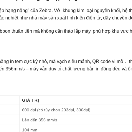
 hạng nặng” của Zebra. Với khung kim loại nguyên khối, hệ thố
hắc nghiệt như nhà máy sản xuất linh kiện điện tử, dây chuyền 
ribbon thuận tiện mà không cần tháo lắp máy, phù hợp khu vực 
năng in tem cực kỳ nhỏ, mã vạch siêu mảnh, QR code vi mô… t
 đến 356mm/s – máy vẫn duy trì chất lượng bản in đồng đều và ổn
GIÁ TRỊ
600 dpi (có tùy chọn 203dpi, 300dpi)
Lên đến 356 mm/s
104 mm