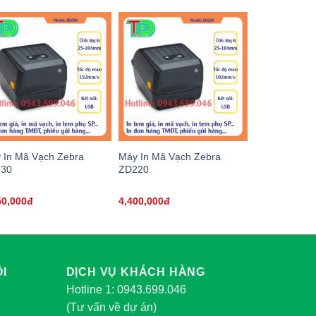
 In Mã Vạch Zebra
Máy In Mã Vạch Zebra
230
ZD220
50,000đ
4,400,000đ
I
DỊCH VỤ KHÁCH HÀNG
Hotline 1: 0943.699.046
(Tư vấn về dự án)