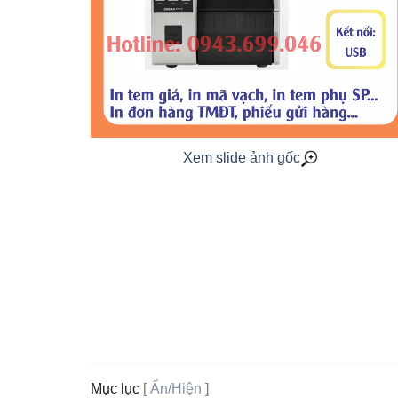
Xem slide ảnh gốc
Mục lục
[
Ẩn/Hiện
]