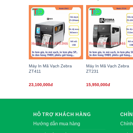
Máy In Mã Vạch Zebra
Máy In Mã Vạch Zebra
ZT411
ZT231
23,100,000đ
15,950,000đ
HỖ TRỢ KHÁCH HÀNG
CHÍ
Hướng dẫn mua hàng
Chính