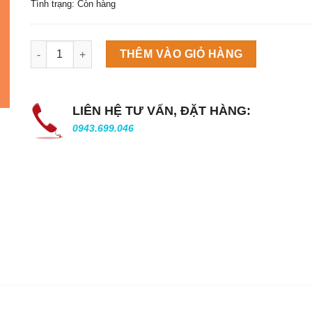
Tình trạng: Còn hàng
Máy làm đá viên Scotsman NW458AS số lượng
THÊM VÀO GIỎ HÀNG
LIÊN HỆ TƯ VẤN, ĐẶT HÀNG:
0943.699.046