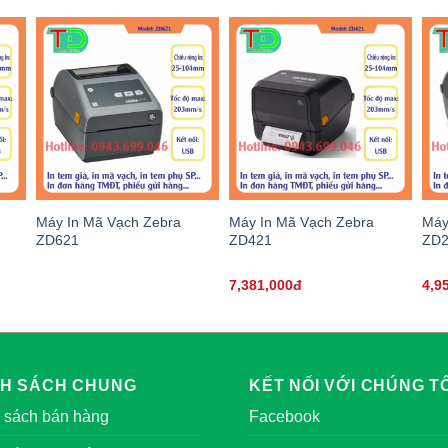
Máy In Mã Vạch Zebra
Máy In Mã Vạch Zebra
Máy
ZD621
ZD421
ZD
7,381,000đ
4,9
NH SÁCH CHUNG
KẾT NỐI VỚI CHÚNG TÔ
 sách bán hàng
Facebook