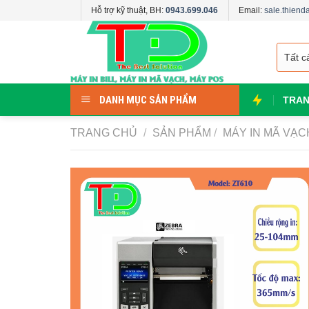
Skip
Hỗ trợ kỹ thuật, BH:
0943.699.046
Email:
sale.thien
to
content
DANH MỤC SẢN PHẨM
TRAN
TRANG CHỦ
/
SẢN PHẨM
/
MÁY IN MÃ VẠC