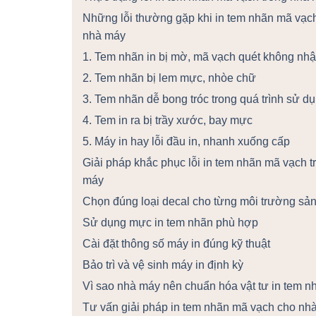
Những lỗi thường gặp khi in tem nhãn mã vạch
nhà máy
1. Tem nhãn in bị mờ, mã vạch quét không nh
2. Tem nhãn bị lem mực, nhòe chữ
3. Tem nhãn dễ bong tróc trong quá trình sử d
4. Tem in ra bị trầy xước, bay mực
5. Máy in hay lỗi đầu in, nhanh xuống cấp
Giải pháp khắc phục lỗi in tem nhãn mã vạch t
máy
Chọn đúng loại decal cho từng môi trường sản
Sử dụng mực in tem nhãn phù hợp
Cài đặt thông số máy in đúng kỹ thuật
Bảo trì và vệ sinh máy in định kỳ
Vì sao nhà máy nên chuẩn hóa vật tư in tem n
Tư vấn giải pháp in tem nhãn mã vạch cho nh