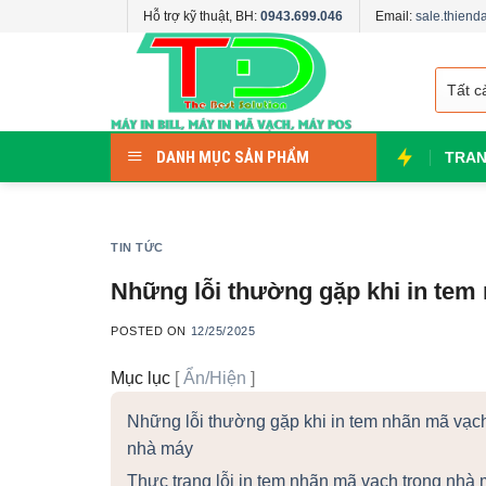
Skip
Hỗ trợ kỹ thuật, BH:
0943.699.046
Email:
sale.thien
to
content
DANH MỤC SẢN PHẨM
TRAN
TIN TỨC
Những lỗi thường gặp khi in tem
POSTED ON
12/25/2025
Mục lục
[
Ẩn/Hiện
]
Những lỗi thường gặp khi in tem nhãn mã vạch
nhà máy
Thực trạng lỗi in tem nhãn mã vạch trong nhà