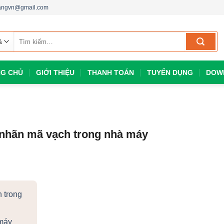
dangvn@gmail.com
Tìm
kiếm:
G CHỦ
GIỚI THIỆU
THANH TOÁN
TUYỂN DỤNG
DOW
 nhãn mã vạch trong nhà máy
 trong
 máy