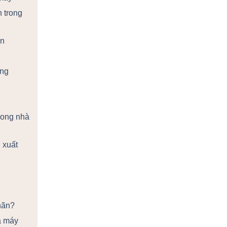
 trong
ận
ụng
rong nhà
 xuất
hãn?
à máy