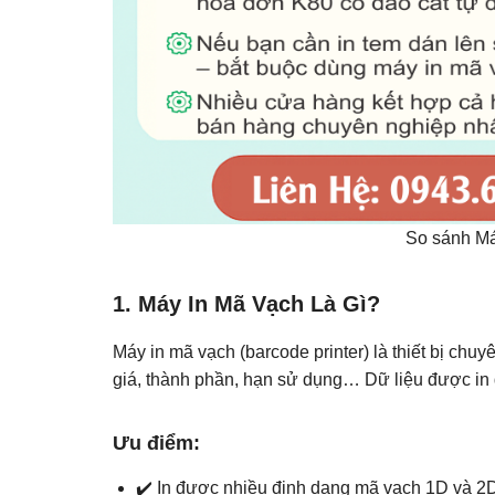
So sánh Má
1. Máy In Mã Vạch Là Gì?
Máy in mã vạch (barcode printer) là thiết bị ch
giá, thành phần, hạn sử dụng… Dữ liệu được in
Ưu điểm:
✔️ In được nhiều định dạng mã vạch 1D và 2