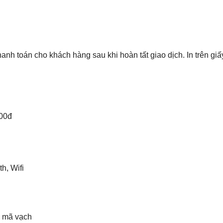
l thanh toán cho khách hàng sau khi hoàn tất giao dịch. In trên giấ
000đ
h, Wifi
m mã vạch