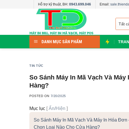
Skip
Hỗ trợ kỹ thuật, BH:
0943.699.046
Email:
sale.thien
to
content
DANH MỤC SẢN PHẨM
TRAN
TIN TỨC
So Sánh Máy In Mã Vạch Và Máy 
Hàng?
POSTED ON
7/20/2025
Mục lục
[
Ẩn/Hiện
]
So Sánh Máy In Mã Vạch Và Máy In Hóa Đơn
Chọn Loại Nào Cho Cửa Hàng?