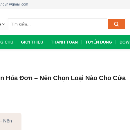
dangvn@gmail.com
Tìm
kiếm:
G CHỦ
GIỚI THIỆU
THANH TOÁN
TUYỂN DỤNG
DOW
In Hóa Đơn – Nên Chọn Loại Nào Cho Cửa
 – Nên