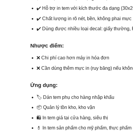
✔️ Hỗ trợ in tem với kích thước đa dạng (
✔️ Chất lượng in rõ nét, bền, không phai mự
✔️ Dùng được nhiều loại decal: giấy thường, 
Nhược điểm:
❌ Chi phí cao hơn máy in hóa đơn
❌ Cần dùng thêm mực in (ruy băng) nếu khôn
Ứng dụng:
🏷️ Dán tem phụ cho hàng nhập khẩu
📦 Quản lý tồn kho, kho vận
🛍️ In tem giá tại cửa hàng, siêu thị
💄 In tem sản phẩm cho mỹ phẩm, thực phẩm