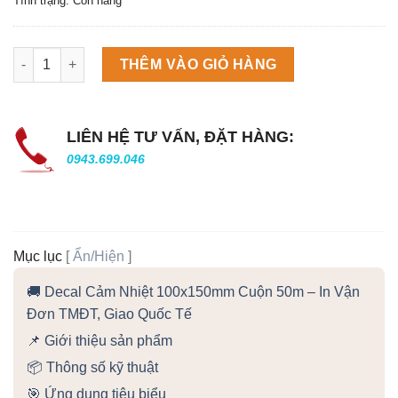
Tình trạng: Còn hàng
Máy làm đá viên Scotsman NW458AS số lượng
THÊM VÀO GIỎ HÀNG
LIÊN HỆ TƯ VẤN, ĐẶT HÀNG:
0943.699.046
Mục lục
[
Ẩn/Hiện
]
🚚 Decal Cảm Nhiệt 100x150mm Cuộn 50m – In Vận
Đơn TMĐT, Giao Quốc Tế
📌 Giới thiệu sản phẩm
📦 Thông số kỹ thuật
🎯 Ứng dụng tiêu biểu