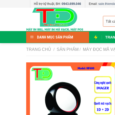
Skip
Hỗ trợ kỹ thuật, BH:
0943.699.046
Email:
sale.thien
to
content
DANH MỤC SẢN PHẨM
TRAN
TRANG CHỦ
/
SẢN PHẨM
/
MÁY ĐỌC MÃ V