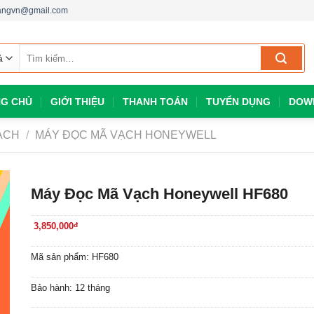
dangvn@gmail.com
Tìm
kiếm:
G CHỦ
GIỚI THIỆU
THANH TOÁN
TUYỂN DỤNG
DOW
ẠCH
/
MÁY ĐỌC MÃ VẠCH HONEYWELL
Máy Đọc Mã Vạch Honeywell HF680
3,850,000
đ
Mã sản phẩm: HF680
Bảo hành: 12 tháng