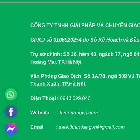
CÔNG TY TNHH GIẢI PHÁP VÀ CHUYỂN GIA
GPKD số 0106920254 do Sở Kế Hoạch và Đầu 
Trụ sở chính: Số 26, hẻm 43, ngách 77, ngõ 
Hoàng Mai, TP.Hà Nội.
Văn Phòng Giao Dịch: Số 1A/78, ngõ 509 Vũ
Thanh Xuân, TP.Hà Nội.
Điện Thoại :
0943.699.046
Website :
thiendangvn.com
Email :
sale.thiendangvn@gmail.com