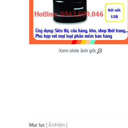
Xem slide ảnh gốc
Mục lục
[
Ẩn/Hiện
]