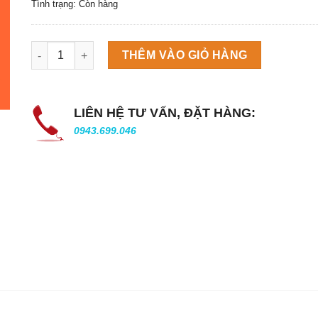
Tình trạng: Còn hàng
Máy làm đá viên Scotsman NW458AS số lượng
THÊM VÀO GIỎ HÀNG
LIÊN HỆ TƯ VẤN, ĐẶT HÀNG:
0943.699.046