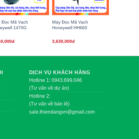
 Đọc Mã Vạch
Máy Đọc Mã Vạch
eywell 1470G
Honeywell HH660
60,000đ
3,630,000đ
I
DỊCH VỤ KHÁCH HÀNG
Hotline 1: 0943.699.046
(Tư vấn về dự án)
Hotline 2:
(Tư vấn về bán lẻ)
sale.thiendangvn@gmail.com