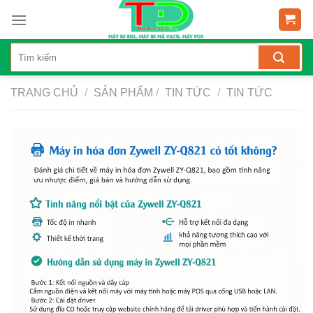
Skip
to
content
TRANG CHỦ
/
SẢN PHẨM
/
TIN TỨC
/
TIN TỨC