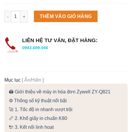
Máy làm đá viên Scotsman NW458AS số lượng
THÊM VÀO GIỎ HÀNG
LIÊN HỆ TƯ VẤN, ĐẶT HÀNG:
0943.699.046
Mục lục
[
Ẩn/Hiện
]
🖨️ Giới thiệu về máy in hóa đơn Zywell ZY-Q821
⚙️ Thông số kỹ thuật nổi bật
🚀 1. Tốc độ in nhanh vượt trội
📏 2. Khổ giấy in chuẩn K80
🔌 3. Kết nối linh hoạt