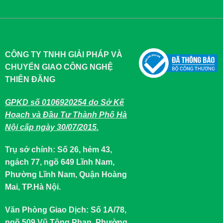
(Tư vấn về bán lẻ)
sale.thiendangvn@gmail.com
CÔNG TY TNHH GIẢI PHÁP VÀ
CHUYỂN GIAO CÔNG NGHỆ
THIÊN ĐĂNG
GPKD số 0106920254 do Sở Kế
Hoạch và Đầu Tư Thành Phố Hà
Nội cấp ngày 30/07/2015.
Trụ sở chính: Số 26, hẻm 43,
ngách 77, ngõ 649 Lĩnh Nam,
Phường Lĩnh Nam, Quận Hoàng
Mai, TP.Hà Nội.