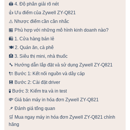
🖨️ 4. Độ phân giải rõ nét
👍 Ưu điểm của Zywell ZY-Q821
⚠️ Nhược điểm cần cân nhắc
🏪 Phù hợp với những mô hình kinh doanh nào?
🛍️ 1. Cửa hàng bán lẻ
🍽️ 2. Quán ăn, cà phê
🏥 3. Siêu thị mini, nhà thuốc
🔧 Hướng dẫn lắp đặt và sử dụng Zywell ZY-Q821
🔌 Bước 1: Kết nối nguồn và dây cáp
💾 Bước 2: Cài đặt driver
🧪 Bước 3: Kiểm tra và in test
💸 Giá bán máy in hóa đơn Zywell ZY-Q821
📌 Đánh giá tổng quan
🛒 Mua ngay máy in hóa đơn Zywell ZY-Q821 chính
hãng