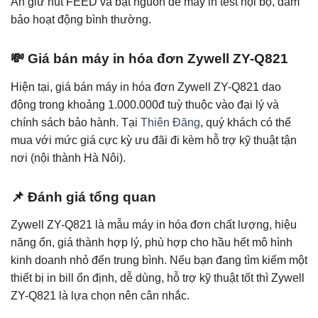
Ấn giữ nút FEED và bật nguồn để máy in test nội bộ, đảm
bảo hoạt động bình thường.
💸 Giá bán máy in hóa đơn Zywell ZY-Q821
Hiện tại, giá bán máy in hóa đơn Zywell ZY-Q821 dao
động trong khoảng 1.000.000đ tuỳ thuộc vào đại lý và
chính sách bảo hành. Tại
Thiên Đăng
, quý khách có thể
mua với mức giá cực kỳ ưu đãi đi kèm hỗ trợ kỹ thuật tận
nơi (nội thành Hà Nôi).
📌 Đánh giá tổng quan
Zywell ZY-Q821 là mẫu máy in hóa đơn chất lượng, hiệu
năng ổn, giá thành hợp lý, phù hợp cho hầu hết mô hình
kinh doanh nhỏ đến trung bình. Nếu bạn đang tìm kiếm một
thiết bị in bill ổn định, dễ dùng, hỗ trợ kỹ thuật tốt thì Zywell
ZY-Q821 là lựa chọn nên cân nhắc.