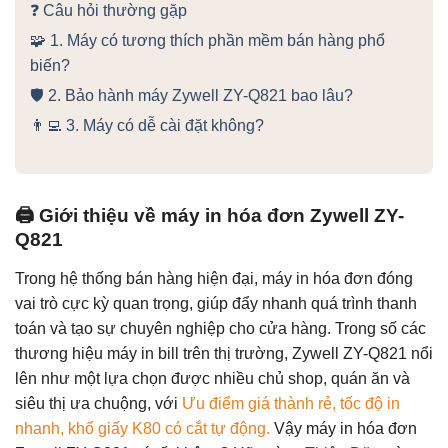
❓ Câu hỏi thường gặp
🧩 1. Máy có tương thích phần mềm bán hàng phổ
biến?
🛡️ 2. Bảo hành máy Zywell ZY-Q821 bao lâu?
👨‍💻 3. Máy có dễ cài đặt không?
🖨️ Giới thiệu về máy in hóa đơn Zywell ZY-
Q821
Trong hệ thống bán hàng hiện đại, máy in hóa đơn đóng
vai trò cực kỳ quan trọng, giúp đẩy nhanh quá trình thanh
toán và tạo sự chuyên nghiệp cho cửa hàng. Trong số các
thương hiệu máy in bill trên thị trường, Zywell ZY-Q821 nổi
lên như một lựa chọn được nhiều chủ shop, quán ăn và
siêu thị ưa chuộng, với
Ưu điểm giá thành rẻ, tốc độ in
nhanh, khổ giấy K80 có cắt tự động.
Vậy máy in hóa đơn