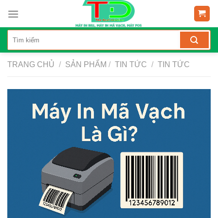
Skip
to
content
TRANG CHỦ
/
SẢN PHẨM
/
TIN TỨC
/
TIN TỨC