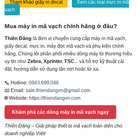
Tham khảo giấy in decal
Xem các loại mực in mã
vạch
Mua máy in mã vạch chính hãng ở đâu?
Thiên Đăng
là đơn vị chuyên cung cấp máy in mã vạch,
giấy decal, mực in, máy đọc mã vạch và phụ kiện chính
hãng. Chúng tôi phân phối nhiều dòng máy từ thương hiệu
uy tín như
Zebra, Xprinter, TSC
... và hỗ trợ kỹ thuật cài
đặt, hướng dẫn sử dụng tận nơi hoặc từ xa.
📞 Hotline:
0943.699.046
📧 Email:
sale.thiendangvn@gmail.com
🌐 Website:
https://thiendangvn.com
Khám phá các dòng máy in mã vạch ngay
Thiên Đăng – Giải pháp thiết bị mã vạch toàn diện cho
doanh nghiệp Việt!