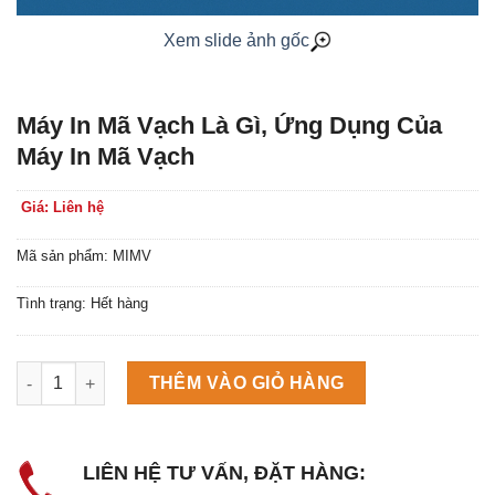
Xem slide ảnh gốc
Máy In Mã Vạch Là Gì, Ứng Dụng Của
Máy In Mã Vạch
Giá: Liên hệ
Mã sản phẩm: MIMV
Tình trạng: Hết hàng
Máy làm đá viên Scotsman NW458AS số lượng
THÊM VÀO GIỎ HÀNG
LIÊN HỆ TƯ VẤN, ĐẶT HÀNG: