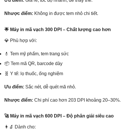
Ưu điểm:
Giá rẻ, tốc độ nhanh, dễ thay thế.
Nhược điểm:
Không in được tem nhỏ chi tiết.
🌟 Máy in mã vạch 300 DPI – Chất lượng cao hơn
💎 Phù hợp với:
💄 Tem mỹ phẩm, tem trang sức
📦 Tem mã QR, barcode dày
🧬 Y tế: lọ thuốc, ống nghiệm
Ưu điểm:
Sắc nét, dễ quét mã nhỏ.
Nhược điểm:
Chi phí cao hơn 203 DPI khoảng 20–30%.
🚀 Máy in mã vạch 600 DPI – Độ phân giải siêu cao
👩‍🔬 Dành cho: