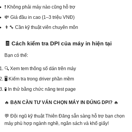
❗ Không phải máy nào cũng hỗ trợ
💸 Giá đầu in cao (1–3 triệu VNĐ)
👨‍🔧 Cần kỹ thuật viên chuyên môn
🧾 Cách kiểm tra DPI của máy in hiện tại
Bạn có thể:
🔍 Xem tem thông số dán trên máy
🖥️ Kiểm tra trong driver phần mềm
🧪 In thử bằng chức năng test page
🔥
BẠN CẦN TƯ VẤN CHỌN MÁY IN ĐÚNG DPI?
🔥
💬 Đội ngũ kỹ thuật Thiên Đăng sẵn sàng hỗ trợ bạn chọn
máy phù hợp ngành nghề, ngân sách và khổ giấy!