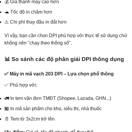
💰 Giá thành máy cao hơn
🐢 Tốc độ in chậm hơn
⚠️ Chi phí thay đầu in đắt hơn
Vì vậy, bạn cần chọn DPI phù hợp với thực tế sử dụng chứ
không nên "chạy theo thông số".
📊 So sánh các độ phân giải DPI thông dụng
✅ Máy in mã vạch 203 DPI – Lựa chọn phổ thông
✅ Phù hợp với:
🚛 In tem vận đơn TMĐT (Shopee, Lazada, GHN...)
🏪 In mã sản phẩm cho kho, siêu thị, nhà thuốc
📄 Tem từ 3x2cm trở lên