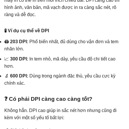
máy in có thể in trên mỗi inch chiều dài. DPI càng cao thì
hình ảnh, văn bản, mã vạch được in ra càng sắc nét, rõ
ràng và dễ đọc.
🧪 Ví dụ cụ thể về DPI
🖨️
203 DPI:
Phổ biến nhất, đủ dùng cho vận đơn và tem
nhãn lớn.
📈
300 DPI:
In tem nhỏ, mã dày, yêu cầu độ chi tiết cao
hơn.
🔬
600 DPI:
Dùng trong ngành đặc thù, yêu cầu cực kỳ
chính xác.
❓ Có phải DPI càng cao càng tốt?
Không hẳn. DPI cao giúp in sắc nét hơn nhưng cũng đi
kèm với một số yếu tố bất lợi: