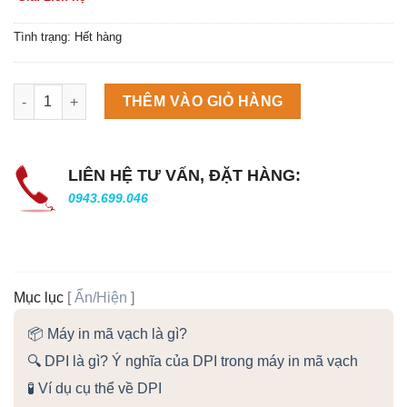
Tình trạng: Hết hàng
Máy làm đá viên Scotsman NW458AS số lượng
THÊM VÀO GIỎ HÀNG
LIÊN HỆ TƯ VẤN, ĐẶT HÀNG:
0943.699.046
Mục lục
[
Ẩn/Hiện
]
📦 Máy in mã vạch là gì?
🔍 DPI là gì? Ý nghĩa của DPI trong máy in mã vạch
🧪 Ví dụ cụ thể về DPI