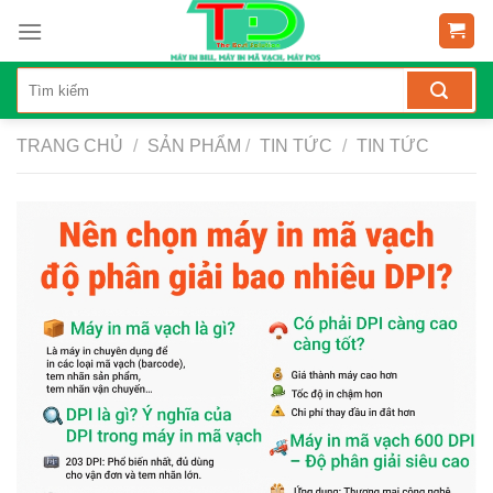
Skip
to
content
TRANG CHỦ
/
SẢN PHẨM
/
TIN TỨC
/
TIN TỨC