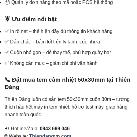
📦 Quản lý đơn hàng theo mã hoặc POS hệ thống
🌟 Ưu điểm nổi bật
✅ In rõ nét – thể hiện đầy đủ thông tin khách hàng
✅ Dán chắc – bám tốt trên ly lạnh, cốc nhựa
✅ Cuộn nhỏ gọn – dễ thay thế, phù hợp quầy bar
✅ Không cần mực – giảm chi phí vận hành
📞 Đặt mua tem cảm nhiệt 50x30mm tại Thiên
Đăng
Thiên Đăng luôn có sẵn tem 50x30mm cuộn 30m – tương
thích hầu hết máy in tem nhiệt, hỗ trợ test máy, giao hàng
nhanh toàn quốc.
📲 Hotline/Zalo:
0943.699.046
🌐 Website:
Thiendangvn.com