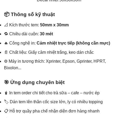
📦 Thông số kỹ thuật
📐 Kích thước tem:
50mm x 30mm
🔁 Chiều dài cuộn:
30 mét
🔥 Công nghệ in:
Cảm nhiệt trực tiếp (không cần mực)
📄 Chất liệu: Giấy cảm nhiệt trắng, keo dán chắc
⚙️ Máy in tương thích: Xprinter, Epson, Gprinter, HPRT,
Bixolon...
🎯 Ứng dụng chuyên biệt
🧋 In tem order chi tiết cho trà sữa – cafe – nước ép
🏷️ Dán tem lên thân cốc size lớn, ly có nhiều topping
📋 Hỗ trợ quầy pha chế nhận diện đơn hàng nhanh