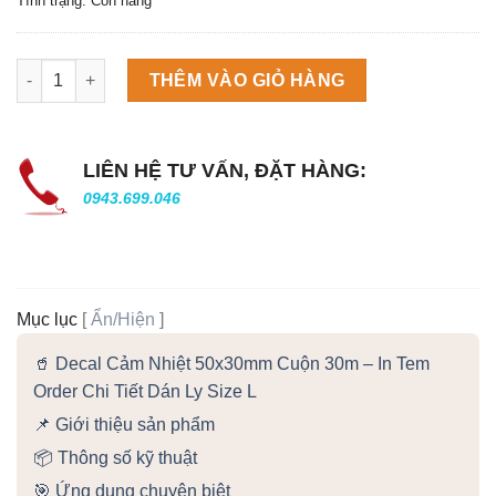
Tình trạng: Còn hàng
Máy làm đá viên Scotsman NW458AS số lượng
THÊM VÀO GIỎ HÀNG
LIÊN HỆ TƯ VẤN, ĐẶT HÀNG:
0943.699.046
Mục lục
[
Ẩn/Hiện
]
🥤 Decal Cảm Nhiệt 50x30mm Cuộn 30m – In Tem
Order Chi Tiết Dán Ly Size L
📌 Giới thiệu sản phẩm
📦 Thông số kỹ thuật
🎯 Ứng dụng chuyên biệt