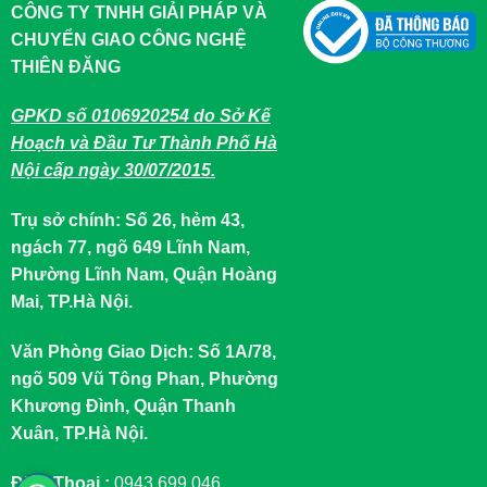
CÔNG TY TNHH GIẢI PHÁP VÀ
CHUYỂN GIAO CÔNG NGHỆ
THIÊN ĐĂNG
GPKD số 0106920254 do Sở Kế
Hoạch và Đầu Tư Thành Phố Hà
Nội cấp ngày 30/07/2015.
Trụ sở chính: Số 26, hẻm 43,
ngách 77, ngõ 649 Lĩnh Nam,
Phường Lĩnh Nam, Quận Hoàng
Mai, TP.Hà Nội.
Văn Phòng Giao Dịch: Số 1A/78,
ngõ 509 Vũ Tông Phan, Phường
Khương Đình, Quận Thanh
Xuân, TP.Hà Nội.
Điện Thoại :
0943.699.046